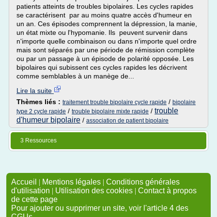
patients atteints de troubles bipolaires. Les cycles rapides
se caractérisent par au moins quatre accès d'humeur en
un an. Ces épisodes comprennent la dépression, la manie,
un état mixte ou l'hypomanie. Ils peuvent survenir dans
n'importe quelle combinaison ou dans n'importe quel ordre
mais sont séparés par une période de rémission complète
ou par un passage à un épisode de polarité opposée. Les
bipolaires qui subissent ces cycles rapides les décrivent
comme semblables à un manège de...
Lire la suite
Thèmes liés :
/
traitement trouble bipolaire cycle rapide
bipolaire
trouble
/
/
type 2 cycle rapide
trouble bipolaire mixte rapide
d'humeur bipolaire
/
association de patient bipolaire
3 Ressources
Accueil
|
Mentions légales
|
Conditions générales
d'utilisation
|
Utilisation des cookies
|
Contact à propos
de cette page
Pour ajouter ou supprimer un site, voir l'article 4 des
CGUs