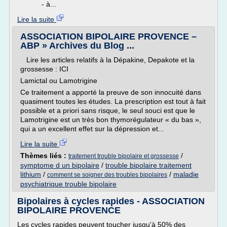
- à...
Lire la suite
ASSOCIATION BIPOLAIRE PROVENCE –
ABP » Archives du Blog ...
Lire les articles relatifs à la Dépakine, Depakote et la
grossesse : ICI
Lamictal ou Lamotrigine
Ce traitement a apporté la preuve de son innocuité dans
quasiment toutes les études. La prescription est tout à fait
possible et a priori sans risque, le seul souci est que le
Lamotrigine est un très bon thymorégulateur « du bas »,
qui a un excellent effet sur la dépression et...
Lire la suite
Thèmes liés :
/
traitement trouble bipolaire et grossesse
symptome d un bipolaire
/
trouble bipolaire traitement
lithium
/
/
maladie
comment se soigner des troubles bipolaires
psychiatrique trouble bipolaire
Bipolaires à cycles rapides - ASSOCIATION
BIPOLAIRE PROVENCE
Les cycles rapides peuvent toucher jusqu'à 50% des