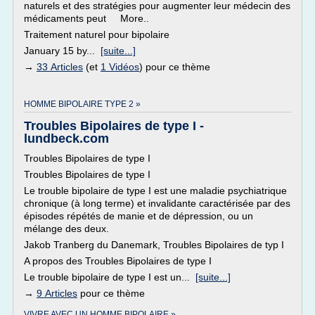
naturels et des stratégies pour augmenter leur médecin des
médicaments peut More..
Traitement naturel pour bipolaire
January 15 by...
[suite...]
→
33 Articles
(et
1 Vidéos
) pour ce thème
HOMME BIPOLAIRE TYPE 2 »
Troubles Bipolaires de type I -
lundbeck.com
Troubles Bipolaires de type I
Troubles Bipolaires de type I
Le trouble bipolaire de type I est une maladie psychiatrique
chronique (à long terme) et invalidante caractérisée par des
épisodes répétés de manie et de dépression, ou un
mélange des deux.
Jakob Tranberg du Danemark, Troubles Bipolaires de typ I
A propos des Troubles Bipolaires de type I
Le trouble bipolaire de type I est un...
[suite...]
→
9 Articles
pour ce thème
VIVRE AVEC UN HOMME BIPOLAIRE »