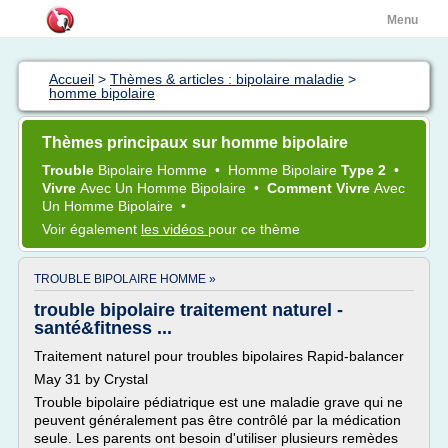
Menu
Accueil
>
Thèmes & articles : bipolaire maladie
>
homme bipolaire
Thèmes principaux sur homme bipolaire
Trouble
Bipolaire Homme
•
Homme Bipolaire
Type 2
•
Vivre
Avec Un
Homme Bipolaire
•
Comment Vivre
Avec
Un
Homme Bipolaire
•
Voir également
les vidéos
pour ce thème
TROUBLE BIPOLAIRE HOMME »
trouble bipolaire traitement naturel -
santé&fitness ...
Traitement naturel pour troubles bipolaires Rapid-balancer
May 31 by Crystal
Trouble bipolaire pédiatrique est une maladie grave qui ne
peuvent généralement pas être contrôlé par la médication
seule. Les parents ont besoin d'utiliser plusieurs remèdes