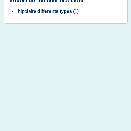
trouble de l'humeur bipolarite
bipolaire
differents types
(1)