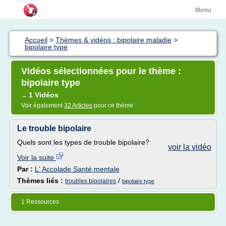
Menu
Accueil
>
Thèmes & vidéos : bipolaire maladie
>
bipolaire type
Vidéos sélectionnées pour le thème :
bipolaire type
1 Vidéos
→
Voir également
32 Articles
pour ce thème
Le trouble bipolaire
Quels sont les types de trouble bipolaire?
voir la vidéo
Voir la suite
Par :
L' Accolade Santé mentale
Thèmes liés :
/
troubles bipolaires
bipolaire type
1 Ressources