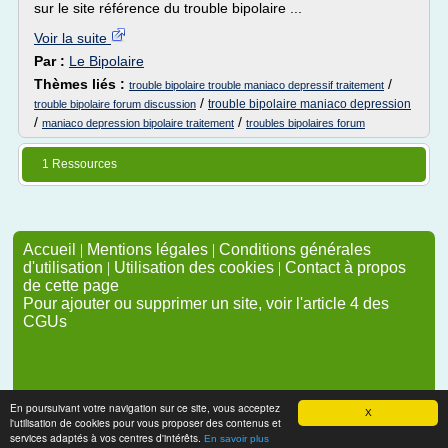
sur le site référence du trouble bipolaire ...
Voir la suite
Par :
Le Bipolaire
Thèmes liés :
/
trouble bipolaire trouble maniaco depressif traitement
/
trouble bipolaire maniaco depression
trouble bipolaire forum discussion
/
/
maniaco depression bipolaire traitement
troubles bipolaires forum
1 Ressources
Accueil
|
Mentions légales
|
Conditions générales
d'utilisation
|
Utilisation des cookies
|
Contact à propos
de cette page
Pour ajouter ou supprimer un site, voir l'article 4 des
CGUs
En poursuivant votre navigation sur ce site, vous acceptez
X
l'utilisation de cookies pour vous proposer des contenus et
services adaptés à vos centres d'intérêts.
En savoir plus