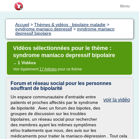
Menu
Accueil
>
Thèmes & vidéos : bipolaire maladie
>
syndrome maniaco depressif
>
syndrome maniaco
depressif bipolaire
Vidéos sélectionnées pour le thème :
syndrome maniaco depressif bipolaire
1 Vidéos
→
Voir également
17 Articles
pour ce thème
Forum et réseau social pour les personnes
souffrant de bipolarité
Un espace communautaire d'entraide entre
voir la vidéo
patients et proches affectés par le syndrome
de bipolarité . Avec un forum des bipotes, des
groupes de discussion sur les troubles
bipolaires, un réseau social pour rechercher
des membres ayant les mêmes symptômes
et/ou traitements que nous, des avis sur les
médicaments pour traiter la maniaco-dépression . Tout cela