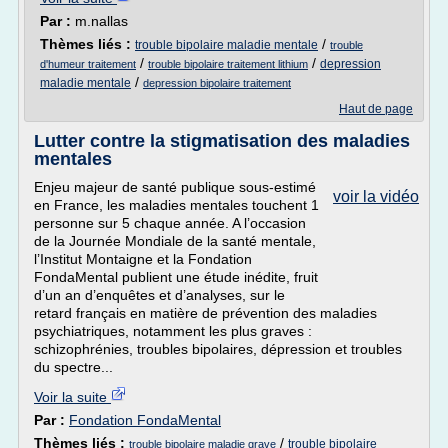
Par :
m.nallas
Thèmes liés :
/
trouble bipolaire maladie mentale
trouble
/
/
depression
d'humeur traitement
trouble bipolaire traitement lithium
/
maladie mentale
depression bipolaire traitement
Haut de page
Lutter contre la stigmatisation des maladies
mentales
Enjeu majeur de santé publique sous-estimé
voir la vidéo
en France, les maladies mentales touchent 1
personne sur 5 chaque année. A l’occasion
de la Journée Mondiale de la santé mentale,
l’Institut Montaigne et la Fondation
FondaMental publient une étude inédite, fruit
d’un an d’enquêtes et d’analyses, sur le
retard français en matière de prévention des maladies
psychiatriques, notamment les plus graves :
schizophrénies, troubles bipolaires, dépression et troubles
du spectre...
Voir la suite
Par :
Fondation FondaMental
Thèmes liés :
/
trouble bipolaire
trouble bipolaire maladie grave