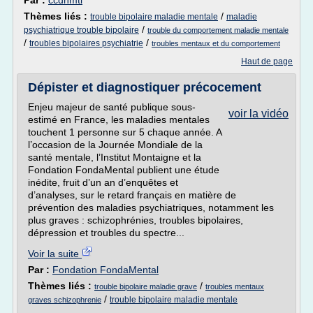
Par :
ccdhmtl
Thèmes liés :
/
trouble bipolaire maladie mentale
maladie
/
psychiatrique trouble bipolaire
trouble du comportement maladie mentale
/
/
troubles bipolaires psychiatrie
troubles mentaux et du comportement
Haut de page
Dépister et diagnostiquer précocement
Enjeu majeur de santé publique sous-
voir la vidéo
estimé en France, les maladies mentales
touchent 1 personne sur 5 chaque année. A
l’occasion de la Journée Mondiale de la
santé mentale, l’Institut Montaigne et la
Fondation FondaMental publient une étude
inédite, fruit d’un an d’enquêtes et
d’analyses, sur le retard français en matière de
prévention des maladies psychiatriques, notamment les
plus graves : schizophrénies, troubles bipolaires,
dépression et troubles du spectre...
Voir la suite
Par :
Fondation FondaMental
Thèmes liés :
/
trouble bipolaire maladie grave
troubles mentaux
/
trouble bipolaire maladie mentale
graves schizophrenie