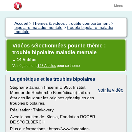
Menu
Accueil
>
Thèmes & vidéos : trouble comportement
>
bipolaire maladie mentale
>
trouble bipolaire maladie
mentale
Vidéos sélectionnées pour le thème :
trouble bipolaire maladie mentale
14 Vidéos
→
Voir également
123 Articles
pour ce thème
La génétique et les troubles bipolaires
Stéphane Jamain (Inserm U 955, Institut
voir la vidéo
Mondor de Recherche Biomédicale) fait un
état des lieux sur les origines génétiques des
troubles bipolaires.
Réalisation: Thinkovery
Avec le soutien de: Klesia, Fondation ROGER
DE SPOELBERCH
Plus d'informations : https://www.fondation-