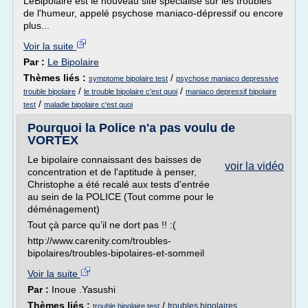
LeBipolaire est le nouveau site spécialisé sur les troubles
de l'humeur, appelé psychose maniaco-dépressif ou encore
plus...
Voir la suite
Par :
Le Bipolaire
Thèmes liés :
/
symptome bipolaire test
psychose maniaco depressive
/
/
trouble bipolaire
le trouble bipolaire c'est quoi
maniaco depressif bipolaire
/
test
maladie bipolaire c'est quoi
Pourquoi la Police n'a pas voulu de
VORTEX
Le bipolaire connaissant des baisses de
voir la vidéo
concentration et de l'aptitude à penser,
Christophe a été recalé aux tests d'entrée
au sein de la POLICE (Tout comme pour le
déménagement)
Tout çà parce qu’il ne dort pas !! :(
http://www.carenity.com/troubles-
bipolaires/troubles-bipolaires-et-sommeil
Voir la suite
Par :
Inoue .Yasushi
Thèmes liés :
/
troubles bipolaires
trouble bipolaire test