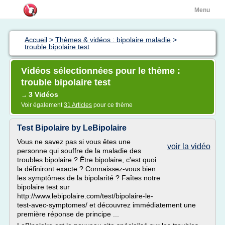
Menu
Accueil
>
Thèmes & vidéos : bipolaire maladie
>
trouble bipolaire test
Vidéos sélectionnées pour le thème :
trouble bipolaire test
3 Vidéos
→
Voir également
31 Articles
pour ce thème
Test Bipolaire by LeBipolaire
Vous ne savez pas si vous êtes une
voir la vidéo
personne qui souffre de la maladie des
troubles bipolaire ? Être bipolaire, c'est quoi
la définiront exacte ? Connaissez-vous bien
les symptômes de la bipolarité ? Faîtes notre
bipolaire test sur
http://www.lebipolaire.com/test/bipolaire-le-
test-avec-symptomes/ et découvrez immédiatement une
première réponse de principe ...