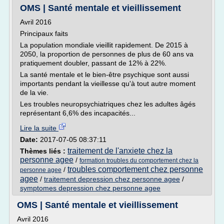
OMS | Santé mentale et vieillissement
Avril 2016
Principaux faits
La population mondiale vieillit rapidement. De 2015 à
2050, la proportion de personnes de plus de 60 ans va
pratiquement doubler, passant de 12% à 22%.
La santé mentale et le bien-être psychique sont aussi
importants pendant la vieillesse qu'à tout autre moment
de la vie.
Les troubles neuropsychiatriques chez les adultes âgés
représentant 6,6% des incapacités...
Lire la suite
Date:
2017-07-05 08:37:11
traitement de l'anxiete chez la
Thèmes liés :
personne agee
/
formation troubles du comportement chez la
troubles comportement chez personne
/
personne agee
agee
/
traitement depression chez personne agee
/
symptomes depression chez personne agee
OMS | Santé mentale et vieillissement
Avril 2016