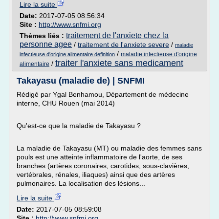
Lire la suite
Date:
2017-07-05 08:56:34
Site :
http://www.snfmi.org
traitement de l'anxiete chez la
Thèmes liés :
personne agee
/
traitement de l'anxiete severe
/
maladie
/
maladie infectieuse d'origine
infectieuse d'origine alimentaire definition
traiter l'anxiete sans medicament
/
alimentaire
Takayasu (maladie de) | SNFMI
Rédigé par Ygal Benhamou, Département de médecine
interne, CHU Rouen (mai 2014)
Qu'est-ce que la maladie de Takayasu ?
La maladie de Takayasu (MT) ou maladie des femmes sans
pouls est une atteinte inflammatoire de l'aorte, de ses
branches (artères coronaires, carotides, sous-clavières,
vertébrales, rénales, iliaques) ainsi que des artères
pulmonaires. La localisation des lésions...
Lire la suite
Date:
2017-07-05 08:59:08
Site :
http://www.snfmi.org