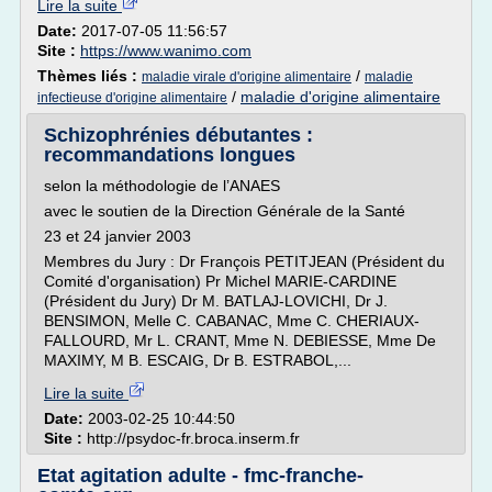
Lire la suite
Date:
2017-07-05 11:56:57
Site :
https://www.wanimo.com
Thèmes liés :
/
maladie virale d'origine alimentaire
maladie
/
maladie d'origine alimentaire
infectieuse d'origine alimentaire
Schizophrénies débutantes :
recommandations longues
selon la méthodologie de l’ANAES
avec le soutien de la Direction Générale de la Santé
23 et 24 janvier 2003
Membres du Jury : Dr François PETITJEAN (Président du
Comité d'organisation) Pr Michel MARIE-CARDINE
(Président du Jury) Dr M. BATLAJ-LOVICHI, Dr J.
BENSIMON, Melle C. CABANAC, Mme C. CHERIAUX-
FALLOURD, Mr L. CRANT, Mme N. DEBIESSE, Mme De
MAXIMY, M B. ESCAIG, Dr B. ESTRABOL,...
Lire la suite
Date:
2003-02-25 10:44:50
Site :
http://psydoc-fr.broca.inserm.fr
Etat agitation adulte - fmc-franche-