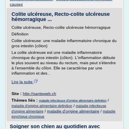
causes
Colite ulcéreuse, Recto-colite ulcéreuse
hémorragique ...
Colite ulcéreuse, Recto-colite ulcéreuse hémorragique
Définition
Colite ulcéreuse: une maladie inflammatoire chronique du
gros intestin (côlon)
La colite ulcéreuse est une maladie inflammatoire
chronique du gros intestin (côlon). L'inflammation débute
le plus souvent au niveau du rectum, mais peut s'étendre
à l'ensemble du côlon. Elle se caractérise par une
inflammation et des...
Lire la suite
Site :
http://santeweb.ch
Thèmes liés :
/
maladie infectieuse d'origine alimentaire definition
/
maladie d'origine alimentaire definition
maladie infectieuse
/
maladie d'origine alimentaire
/
d'origine alimentaire
maladie
psychique chronique
Soigner son chien au quotidien avec