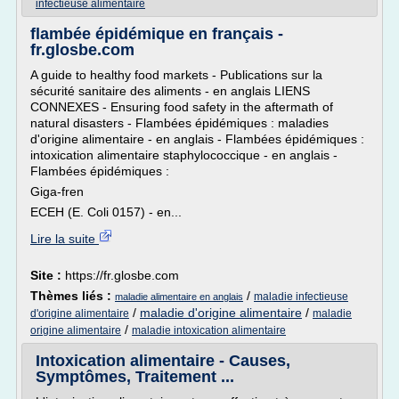
infectieuse alimentaire
flambée épidémique en français -
fr.glosbe.com
A guide to healthy food markets - Publications sur la
sécurité sanitaire des aliments - en anglais LIENS
CONNEXES - Ensuring food safety in the aftermath of
natural disasters - Flambées épidémiques : maladies
d'origine alimentaire - en anglais - Flambées épidémiques :
intoxication alimentaire staphylococcique - en anglais -
Flambées épidémiques :
Giga-fren
ECEH (E. Coli 0157) - en...
Lire la suite
Site :
https://fr.glosbe.com
Thèmes liés :
/
maladie infectieuse
maladie alimentaire en anglais
/
maladie d'origine alimentaire
/
d'origine alimentaire
maladie
/
origine alimentaire
maladie intoxication alimentaire
Intoxication alimentaire - Causes,
Symptômes, Traitement ...