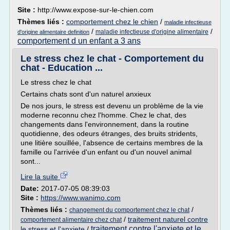
Site :
http://www.expose-sur-le-chien.com
Thèmes liés :
comportement chez le chien
/
maladie infectieuse
/
/
maladie infectieuse d'origine alimentaire
d'origine alimentaire definition
comportement d un enfant a 3 ans
Le stress chez le chat - Comportement du
chat - Education ...
Le stress chez le chat
Certains chats sont d'un naturel anxieux
De nos jours, le stress est devenu un problème de la vie
moderne reconnu chez l'homme. Chez le chat, des
changements dans l'environnement, dans la routine
quotidienne, des odeurs étranges, des bruits stridents,
une litière souillée, l'absence de certains membres de la
famille ou l'arrivée d'un enfant ou d'un nouvel animal
sont...
Lire la suite
Date:
2017-07-05 08:39:03
Site :
https://www.wanimo.com
Thèmes liés :
/
changement du comportement chez le chat
/
traitement naturel contre
comportement alimentaire chez chat
traitement contre l'anxiete et le
le stress et l'anxiete
/