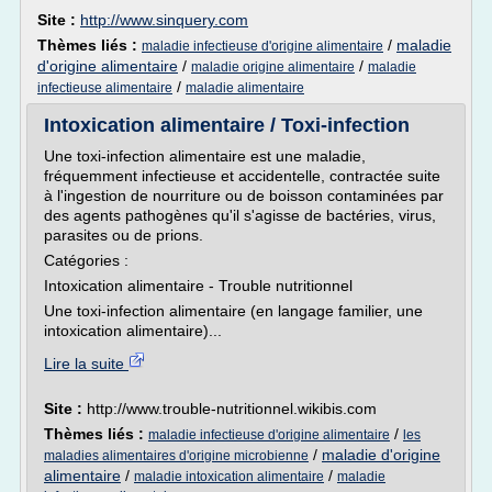
Site :
http://www.sinquery.com
Thèmes liés :
/
maladie
maladie infectieuse d'origine alimentaire
d'origine alimentaire
/
/
maladie origine alimentaire
maladie
/
infectieuse alimentaire
maladie alimentaire
Intoxication alimentaire / Toxi-infection
Une toxi-infection alimentaire est une maladie,
fréquemment infectieuse et accidentelle, contractée suite
à l'ingestion de nourriture ou de boisson contaminées par
des agents pathogènes qu'il s'agisse de bactéries, virus,
parasites ou de prions.
Catégories :
Intoxication alimentaire - Trouble nutritionnel
Une toxi-infection alimentaire (en langage familier, une
intoxication alimentaire)...
Lire la suite
Site :
http://www.trouble-nutritionnel.wikibis.com
Thèmes liés :
/
maladie infectieuse d'origine alimentaire
les
/
maladie d'origine
maladies alimentaires d'origine microbienne
alimentaire
/
/
maladie intoxication alimentaire
maladie