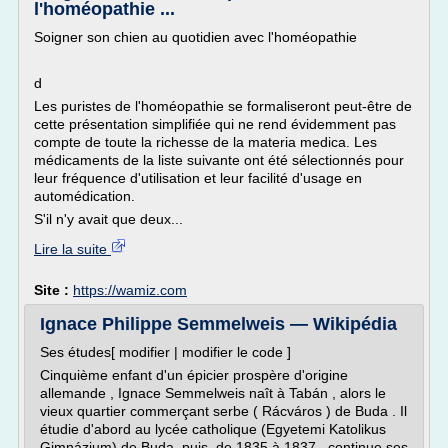
l'homéopathie ...
Soigner son chien au quotidien avec l'homéopathie
d
Les puristes de l'homéopathie se formaliseront peut-être de
cette présentation simplifiée qui ne rend évidemment pas
compte de toute la richesse de la materia medica. Les
médicaments de la liste suivante ont été sélectionnés pour
leur fréquence d'utilisation et leur facilité d'usage en
automédication.
S'il n'y avait que deux...
Lire la suite
Site :
https://wamiz.com
Ignace Philippe Semmelweis — Wikipédia
Ses études[ modifier | modifier le code ]
Cinquième enfant d'un épicier prospère d'origine
allemande , Ignace Semmelweis naît à Tabán , alors le
vieux quartier commerçant serbe ( Rácváros ) de Buda . Il
étudie d'abord au lycée catholique (Egyetemi Katolikus
Gimnázium) de Buda, puis, de 1835 à 1837 , continue ses