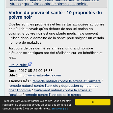
stress
que faire contre le stress et l'anxiete
/
Vertus du poivre et santé - 10 propriétés du
poivre noir
Quelles sont les propriétés et les vertus attribuées au poivre
noir ? Il faut savoir qu'en dehors de son utilisation en
cuisine, le poivre noir est une plante médicinale souvent
utilisée dans le domaine de la santé pour soigner un certain
nombre de maladies.
Au cours de ces dernières années, un grand nombre
d'études scientifiques ont été réalisées sur les bénéfices et
les...
Lire la suite
Date:
2017-05-24 00:16:38
Site :
http://www.naturalexis.com
Thèmes liés :
remede naturel contre le stress et l'anxiete
/
remede naturel contre l'anxiete
/
depression symptomes
chez l'homme
/
traitement naturel contre le stress et
l'anxiete
/
remede contre l'anxiete et le stress
En poursuivant votre navigation sur ce site, vous acceptez
X
l'utilisation de cookies pour vous proposer des contenus et
39 Ressources
services adaptés à vos centres d'intérêts.
En savoir plus