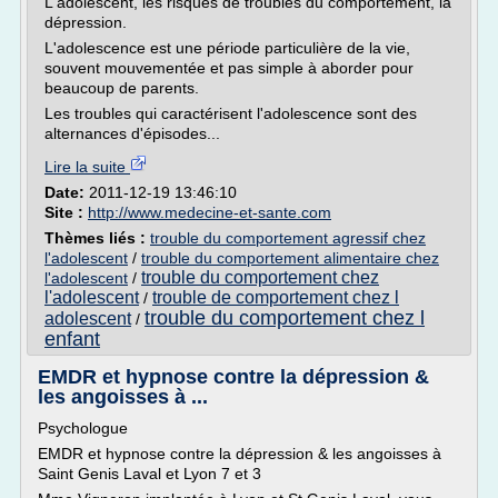
L'adolescent, les risques de troubles du comportement, la
dépression.
L'adolescence est une période particulière de la vie,
souvent mouvementée et pas simple à aborder pour
beaucoup de parents.
Les troubles qui caractérisent l'adolescence sont des
alternances d'épisodes...
Lire la suite
Date:
2011-12-19 13:46:10
Site :
http://www.medecine-et-sante.com
Thèmes liés :
trouble du comportement agressif chez
l'adolescent
/
trouble du comportement alimentaire chez
trouble du comportement chez
l'adolescent
/
l'adolescent
trouble de comportement chez l
/
trouble du comportement chez l
adolescent
/
enfant
EMDR et hypnose contre la dépression &
les angoisses à ...
Psychologue
EMDR et hypnose contre la dépression & les angoisses à
Saint Genis Laval et Lyon 7 et 3