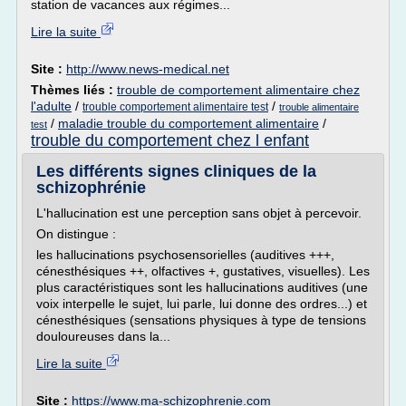
station de vacances aux régimes...
Lire la suite
Site :
http://www.news-medical.net
Thèmes liés :
trouble de comportement alimentaire chez
l'adulte
/
/
trouble comportement alimentaire test
trouble alimentaire
/
maladie trouble du comportement alimentaire
/
test
trouble du comportement chez l enfant
Les différents signes cliniques de la
schizophrénie
L'hallucination est une perception sans objet à percevoir.
On distingue :
les hallucinations psychosensorielles (auditives +++,
cénesthésiques ++, olfactives +, gustatives, visuelles). Les
plus caractéristiques sont les hallucinations auditives (une
voix interpelle le sujet, lui parle, lui donne des ordres...) et
cénesthésiques (sensations physiques à type de tensions
douloureuses dans la...
Lire la suite
Site :
https://www.ma-schizophrenie.com