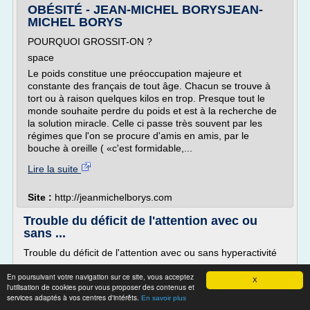
OBÉSITÉ - JEAN-MICHEL BORYSJEAN-
MICHEL BORYS
POURQUOI GROSSIT-ON ?
space
Le poids constitue une préoccupation majeure et
constante des français de tout âge. Chacun se trouve à
tort ou à raison quelques kilos en trop. Presque tout le
monde souhaite perdre du poids et est à la recherche de
la solution miracle. Celle ci passe très souvent par les
régimes que l'on se procure d'amis en amis, par le
bouche à oreille ( «c'est formidable,...
Lire la suite
Site :
http://jeanmichelborys.com
Trouble du déficit de l'attention avec ou
sans ...
Trouble du déficit de l'attention avec ou sans hyperactivité
Un article de Wikipédia, l'encyclopédie libre.
En poursuivant votre navigation sur ce site, vous acceptez
X
Pour les articles homonymes, voir TDA .
l'utilisation de cookies pour vous proposer des contenus et
services adaptés à vos centres d'intérêts.
En savoir plus
Trouble du déficit de l'attention avec ou sans hyperactivité