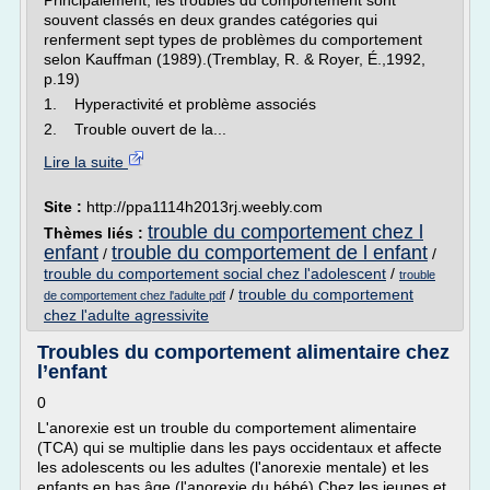
Principalement, les troubles du comportement sont
souvent classés en deux grandes catégories qui
renferment sept types de problèmes du comportement
selon Kauffman (1989).(Tremblay, R. & Royer, É.,1992,
p.19)
1. Hyperactivité et problème associés
2. Trouble ouvert de la...
Lire la suite
Site :
http://ppa1114h2013rj.weebly.com
trouble du comportement chez l
Thèmes liés :
enfant
trouble du comportement de l enfant
/
/
trouble du comportement social chez l'adolescent
/
trouble
/
trouble du comportement
de comportement chez l'adulte pdf
chez l'adulte agressivite
Troubles du comportement alimentaire chez
l’enfant
0
L'anorexie est un trouble du comportement alimentaire
(TCA) qui se multiplie dans les pays occidentaux et affecte
les adolescents ou les adultes (l'anorexie mentale) et les
enfants en bas âge (l'anorexie du bébé).Chez les jeunes et