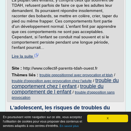
La plupart des enfants, y compris ceux qui souffrent de
TDAH, refusent parfois de faire ce que les adultes leur
demandent. Ils pourraient répondre insolemment,
raconter des bobards, se mettre en colère, crier, taper du
pied ou même frapper. Ces comportements font partie
d'un développement normal. L'enfant finit par apprendre
que ces comportements ne sont pas acceptables.
Cependant, si l'enfant se conduit mal souvent et si le
comportement persiste pendant une longue période,
l'enfant pourrait...
Lire la suite
Site :
http://www.collectif-parents-tdah-ouest.fr
Thèmes liés :
/
trouble oppositionnel avec provocation et tdah
trouble du
/
trouble d'opposition avec provocation chez l'adulte
comportement chez l enfant
trouble du
/
comportement de l enfant
/
trouble d'opposition sans
provocation
L'adolescent, les risques de troubles du
comportement, la ...
En poursuivant votre navigation sur ce site, vous acceptez
X
L'adolescent, les risques de troubles du comportement, la
l'utilisation de cookies pour vous proposer des contenus et
services adaptés à vos centres d'intérêts.
dépression.
En savoir plus