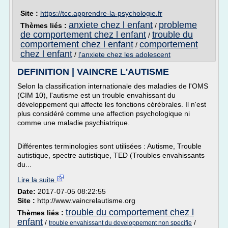
Site :
https://tcc.apprendre-la-psychologie.fr
anxiete chez l enfant
probleme
Thèmes liés :
/
de comportement chez l enfant
trouble du
/
comportement chez l enfant
comportement
/
chez l enfant
/
l'anxiete chez les adolescent
DEFINITION | VAINCRE L'AUTISME
Selon la classification internationale des maladies de l'OMS
(CIM 10), l'autisme est un trouble envahissant du
développement qui affecte les fonctions cérébrales. Il n'est
plus considéré comme une affection psychologique ni
comme une maladie psychiatrique.
Différentes terminologies sont utilisées : Autisme, Trouble
autistique, spectre autistique, TED (Troubles envahissants
du...
Lire la suite
Date:
2017-07-05 08:22:55
Site :
http://www.vaincrelautisme.org
trouble du comportement chez l
Thèmes liés :
enfant
/
/
trouble envahissant du developpement non specifie