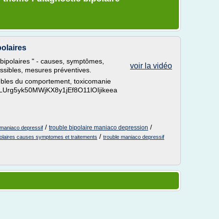
olaires
bipolaires " - causes, symptômes,
voir la vidéo
ossibles, mesures préventives.
ubles du comportement, toxicomanie
t=PLUrg5yk50MWjKX8y1jEf8O11lOIjikeea
/
/
trouble bipolaire maniaco depression
e maniaco depressif
/
polaires causes symptomes et traitements
trouble maniaco depressif