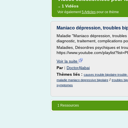
1 Vidéos
→
Voir également
5 Articles
pour ce thème
Maniaco dépression, troubles bip
Maladie "Maniaco dépression, troubles 
diagnostic, traitement, complications p
Maladies, Désordres psychiques et tro
https://www.youtube.com/playlist?lis
Voir la suite
Par :
DoctorAlabai
Thèmes liés :
causes trouble bipolaire troubl
/
maladie maniaco depressive bipolaire
troubles bi
symptomes
1 Ressources