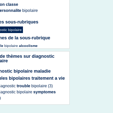
on classe
ersonnalite
bipolaire
es sous-rubriques
ostic bipolaire
es de la sous-rubrique
ble
bipolaire
alcoolisme
 de thèmes sur
diagnostic
aire
nostic bipolaire maladie
bles bipolaires traitement a vie
iagnostic
trouble
bipolaire
(3)
iagnostic bipolaire
symptomes
)