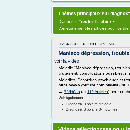
Thèmes principaux sur diagnosti
Diagnostic
Trouble
Bipolaire
•
Voir également
les articles
pour ce th
DIAGNOSTIC TROUBLE BIPOLAIRE »
Maniaco dépression, trouble
voir la vidéo
Maladie "Maniaco dépression, troubles 
traitement, complications possibles, m
Maladies, Désordres psychiques et tr
https://www.youtube.com/playlist?lis
→
3 Vidéos
(et
119 Articles
) pour ce t
Voir également
:
Diagnostic Bipolaire Maladie
Diagnostic Bipolaire Symptomes
Vidéos sélectionnées pour le