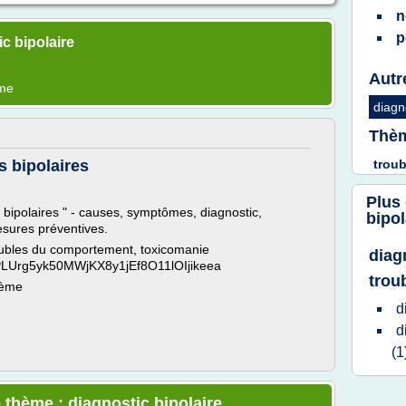
n
p
c bipolaire
Autr
ème
diagn
Thèm
s bipolaires
trou
Plus
bipolaires " - causes, symptômes, diagnostic,
bipol
esures préventives.
oubles du comportement, toxicomanie
diag
t=PLUrg5yk50MWjKX8y1jEf8O11lOIjikeea
trou
hème
d
d
(1
 thème : diagnostic bipolaire