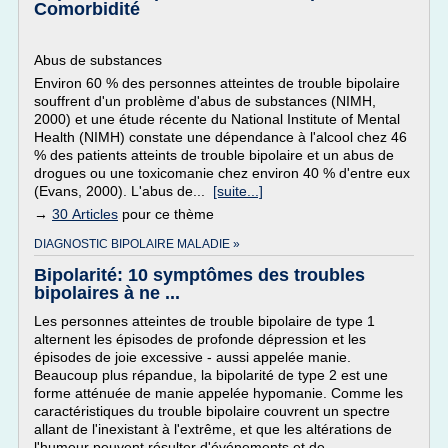
Comorbidité
Abus de substances
Environ 60 % des personnes atteintes de trouble bipolaire
souffrent d'un problème d'abus de substances (NIMH,
2000) et une étude récente du National Institute of Mental
Health (NIMH) constate une dépendance à l'alcool chez 46
% des patients atteints de trouble bipolaire et un abus de
drogues ou une toxicomanie chez environ 40 % d'entre eux
(Evans, 2000). L'abus de...
[suite...]
→
30 Articles
pour ce thème
DIAGNOSTIC BIPOLAIRE MALADIE »
Bipolarité: 10 symptômes des troubles
bipolaires à ne ...
Les personnes atteintes de trouble bipolaire de type 1
alternent les épisodes de profonde dépression et les
épisodes de joie excessive - aussi appelée manie.
Beaucoup plus répandue, la bipolarité de type 2 est une
forme atténuée de manie appelée hypomanie. Comme les
caractéristiques du trouble bipolaire couvrent un spectre
allant de l'inexistant à l'extrême, et que les altérations de
l'humeur peuvent résulter d'événements et de