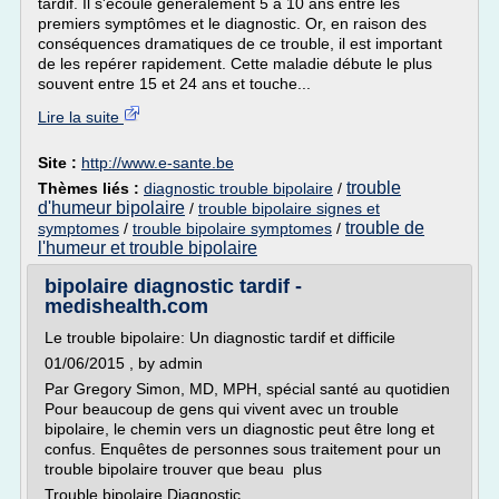
tardif. Il s'écoule généralement 5 à 10 ans entre les
premiers symptômes et le diagnostic. Or, en raison des
conséquences dramatiques de ce trouble, il est important
de les repérer rapidement. Cette maladie débute le plus
souvent entre 15 et 24 ans et touche...
Lire la suite
Site :
http://www.e-sante.be
trouble
Thèmes liés :
diagnostic trouble bipolaire
/
d'humeur bipolaire
/
trouble bipolaire signes et
trouble de
symptomes
/
trouble bipolaire symptomes
/
l'humeur et trouble bipolaire
bipolaire diagnostic tardif -
medishealth.com
Le trouble bipolaire: Un diagnostic tardif et difficile
01/06/2015 , by admin
Par Gregory Simon, MD, MPH, spécial santé au quotidien
Pour beaucoup de gens qui vivent avec un trouble
bipolaire, le chemin vers un diagnostic peut être long et
confus. Enquêtes de personnes sous traitement pour un
trouble bipolaire trouver que beau plus
Trouble bipolaire Diagnostic