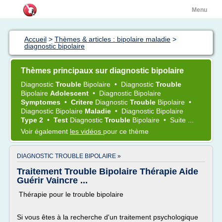
Menu
Accueil
>
Thèmes & articles : bipolaire maladie
>
diagnostic bipolaire
Thèmes principaux sur diagnostic bipolaire
Diagnostic
Trouble
Bipolaire
•
Diagnostic
Trouble
Bipolaire
Adolescent
•
Diagnostic Bipolaire
Symptomes
•
Critere
Diagnostic
Trouble
Bipolaire
•
Diagnostic Bipolaire
Maladie
•
Diagnostic Bipolaire
Type 2
•
Test
Diagnostic
Trouble
Bipolaire
•
Suite ...
Voir également
les vidéos
pour ce thème
DIAGNOSTIC TROUBLE BIPOLAIRE »
Traitement Trouble Bipolaire Thérapie Aide
Guérir Vaincre ...
Thérapie pour le trouble bipolaire
Si vous êtes à la recherche d'un traitement psychologique