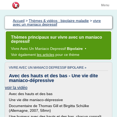
Menu
Accueil
>
Thèmes & vidéos : bipolaire maladie
>
vivre
avec un maniaco depressif
Thèmes principaux sur vivre avec un maniaco
depressif
Vivre
Avec Un
Maniaco Depressif
Bipolaire
•
Voir également
les articles
pour ce thème
VIVRE AVEC UN MANIACO DEPRESSIF BIPOLAIRE »
Avec des hauts et des bas - Une vie dite
maniaco-dépressive
voir la vidéo
Avec des hauts et des bas
Une vie dite maniaco-dépressive
Documentaire de Thomas Gill et Birgitta Schülke
(Allemagne, 2007, 58mn)
Une humeur avec des hauts et des bas, chacun connaît