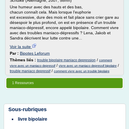
Schülke (Allemagne, 2007, 58mn)
Une humeur avec des hauts et des bas,
chacun connaît cela. Mais lorsque l'euphorie
est excessive, dure des mois et fait place sans crier gare au
désespoir le plus profond, on est en présence d'un trouble
maniaco-dépressif, encore appelé bipolaire. Comment vivre
avec des troubles maniaco-dépressifs ? Lena, Jakob et
Sandra décrivent leur lutte contre une...
Voir la suite
Par :
Bipotes Leforum
Thèmes liés :
/
trouble bipolaire maniaco depression
comment
/
/
vivre avec un maniaco depressif
vivre avec un maniaco depressif bipolaire
/
trouble maniaco depressif
comment vivre avec un trouble bipolaire
1 Ressources
Sous-rubriques
livre bipolaire