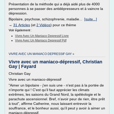
Présentation de la méthode qui a déjà aidé plus de 4000
personnes à se passer des antidépresseurs et à vaincre la
dépression.
Bipolaire, psychose, schizophrenie, maladie...
[suite...]
→
31 Articles
(et
2 Vidéos
) pour ce thème
Voir également
:
Vivre Avec Un Maniaco Depressif Livre
Vivre Avec Un Maniaco Depressif Pdf
VIVRE AVEC UN MANIACO DEPRESSIF GAY »
Vivre avec un maniaco-dépressif, Christian
Gay | Fayard
Christian Gay
Vivre avec un maniaco-dépressif
"Aimer un bipolaire - j'en suis une - n'est pas à la portée de
n'importe qui ! C'est qu'il faut apprécier les climats
extrêmes, les saisons du Grand Nord, la spéléologie et le
parachute ascensionnel. Bref, n'avoir peur de rien, être prêt
à tout", affirme Catherine, nous laissant entrevoir la
souffrance, et le bonheur aussi, qu'il peut y avoir à aimer un
maniaco-dépressif.