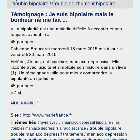
trouble bipolaire
trouble de l'humeur bipolaire
/
Témoignage : Je suis bipolaire mais le
bonheur ne me fait ...
« La bipolarité est une maladie difficile à accepter et pas
toujours avouable »
45 partages
Fabienne Broucaret mercredi 18 mars 2015 mis à jour le
vendredi 20 mars 2015
Hélène, 45 ans, est bipolaire, maniaco-dépressive. Elle
raconte avec lucidité et simplicité son histoire dans un livre
(1). Un témoignage utile pour mieux comprendre la
bipolarité au quotidien.
45 partages
« J'ai...
Lire la suite
Site :
http://www.mariefrance.fr
Thèmes liés :
/
vivre avec un maniaco depressif bipolaire
les
/
trouble bipolaire
troubles maniaco depressifs a l'adolescence
trouble maniaco depressif traitement
/
maniaco depression
bipolaire traitement
/
maladie maniaco depressive bipolaire