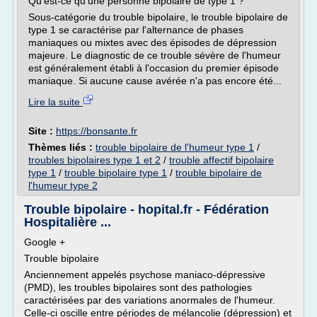
Qu'est-ce qu'une personne bipolaire de type 1 ?
Sous-catégorie du trouble bipolaire, le trouble bipolaire de
type 1 se caractérise par l'alternance de phases
maniaques ou mixtes avec des épisodes de dépression
majeure. Le diagnostic de ce trouble sévère de l'humeur
est généralement établi à l'occasion du premier épisode
maniaque. Si aucune cause avérée n'a pas encore été...
Lire la suite
Site :
https://bonsante.fr
Thèmes liés :
trouble bipolaire de l'humeur type 1
/
troubles bipolaires type 1 et 2
/
trouble affectif bipolaire
type 1
/
trouble bipolaire type 1
/
trouble bipolaire de
l'humeur type 2
Trouble bipolaire - hopital.fr - Fédération
Hospitalière ...
Google +
Trouble bipolaire
Anciennement appelés psychose maniaco-dépressive
(PMD), les troubles bipolaires sont des pathologies
caractérisées par des variations anormales de l'humeur.
Celle-ci oscille entre périodes de mélancolie (dépression) et