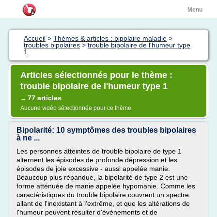
Menu
Accueil
>
Thèmes & articles : bipolaire maladie
>
troubles bipolaires
>
trouble bipolaire de l'humeur type
1
Articles sélectionnés pour le thème :
trouble bipolaire de l'humeur type 1
77 articles
→
Aucune vidéo sélectionnée pour ce thème
Bipolarité: 10 symptômes des troubles bipolaires
à ne ...
Les personnes atteintes de trouble bipolaire de type 1
alternent les épisodes de profonde dépression et les
épisodes de joie excessive - aussi appelée manie.
Beaucoup plus répandue, la bipolarité de type 2 est une
forme atténuée de manie appelée hypomanie. Comme les
caractéristiques du trouble bipolaire couvrent un spectre
allant de l'inexistant à l'extrême, et que les altérations de
l'humeur peuvent résulter d'événements et de