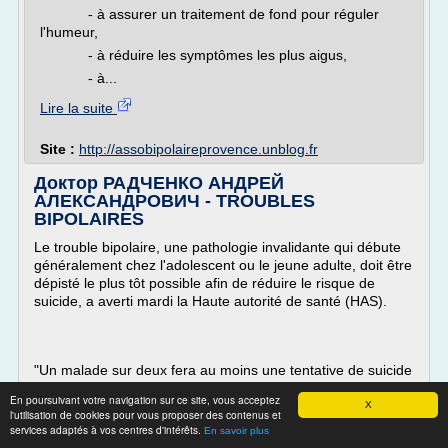
- à assurer un traitement de fond pour réguler
l'humeur,
- à réduire les symptômes les plus aigus,
- à...
Lire la suite
Site :
http://assobipolaireprovence.unblog.fr
Доктор РАДЧЕНКО АНДРЕЙ
АЛЕКСАНДРОВИЧ - TROUBLES
BIPOLAIRES
Le trouble bipolaire, une pathologie invalidante qui débute
généralement chez l'adolescent ou le jeune adulte, doit être
dépisté le plus tôt possible afin de réduire le risque de
suicide, a averti mardi la Haute autorité de santé (HAS).
"Un malade sur deux fera au moins une tentative de suicide
dans sa vie et 15% décéderont par suicide", souligne dans
En poursuivant votre navigation sur ce site, vous acceptez
un communiqué l'organisme...
X
l'utilisation de cookies pour vous proposer des contenus et
services adaptés à vos centres d'intérêts.
En savoir plus
Lire la suite