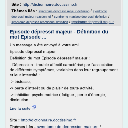
Site :
http://dictionnaire.doctissimo.fr
Thèmes liés :
/
syndrome depressif majeur definition
syndrome
/
/
depressif majeur reactionnel
syndrome maniaco depressif definition
/
syndrome depressif majeur
syndrome depressif reactionnel definition
Episode dépressif majeur - Définition du
mot Episode ...
Un message a été envoyé à votre ami.
Episode dépressif majeur
Définition du mot Episode dépressif majeur :
- Dépression : trouble affectif caractérisé par l'association
de différents symptômes, variables dans leur regroupement
et leur intensité :
-> tristesse,
-> perte d'intérêt ou de plaisir de toute activité,
-> inhibition psychomotrice ( fatigue , perte d'énergie,
diminution...
Lire la suite
Site :
http://dictionnaire.doctissimo.fr
Thèmes liés :
symptome de depression majeure
/