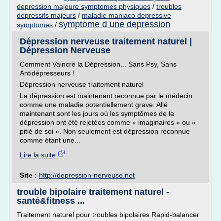
depression majeure symptomes physiques
/
troubles
depressifs majeurs
/
maladie maniaco depressive
symptome d une depression
symptomes
/
Dépression nerveuse traitement naturel |
Dépression Nerveuse
Comment Vaincre la Dépression... Sans Psy, Sans
Antidépresseurs !
Dépression nerveuse traitement naturel
La dépression est maintenant reconnue par le médecin
comme une maladie potentiellement grave. Allé
maintenant sont les jours où les symptômes de la
dépression ont été rejetées comme « imaginaires » ou «
pitié de soi ». Non seulement est dépression reconnue
comme étant une...
Lire la suite
Site :
http://depression-nerveuse.net
trouble bipolaire traitement naturel -
santé&fitness ...
Traitement naturel pour troubles bipolaires Rapid-balancer