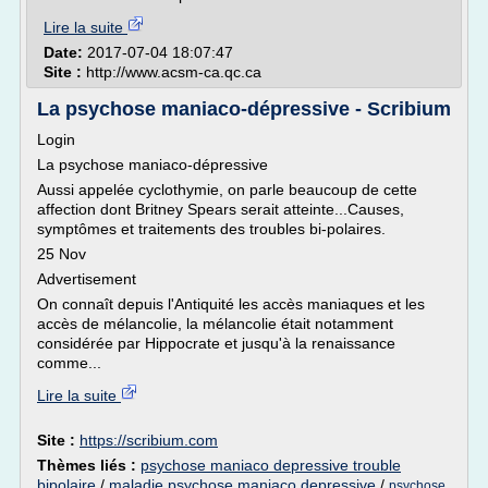
Lire la suite
Date:
2017-07-04 18:07:47
Site :
http://www.acsm-ca.qc.ca
La psychose maniaco-dépressive - Scribium
Login
La psychose maniaco-dépressive
Aussi appelée cyclothymie, on parle beaucoup de cette
affection dont Britney Spears serait atteinte...Causes,
symptômes et traitements des troubles bi-polaires.
25 Nov
Advertisement
On connaît depuis l'Antiquité les accès maniaques et les
accès de mélancolie, la mélancolie était notamment
considérée par Hippocrate et jusqu'à la renaissance
comme...
Lire la suite
Site :
https://scribium.com
Thèmes liés :
psychose maniaco depressive trouble
bipolaire
/
maladie psychose maniaco depressive
/
psychose