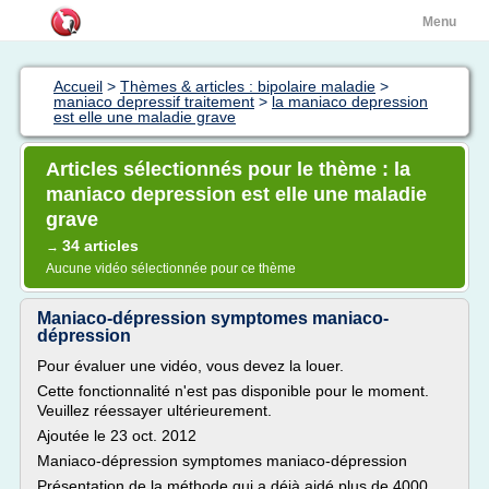
Menu
Accueil
>
Thèmes & articles : bipolaire maladie
>
maniaco depressif traitement
>
la maniaco depression
est elle une maladie grave
Articles sélectionnés pour le thème : la
maniaco depression est elle une maladie
grave
34 articles
→
Aucune vidéo sélectionnée pour ce thème
Maniaco-dépression symptomes maniaco-
dépression
Pour évaluer une vidéo, vous devez la louer.
Cette fonctionnalité n'est pas disponible pour le moment.
Veuillez réessayer ultérieurement.
Ajoutée le 23 oct. 2012
Maniaco-dépression symptomes maniaco-dépression
Présentation de la méthode qui a déjà aidé plus de 4000