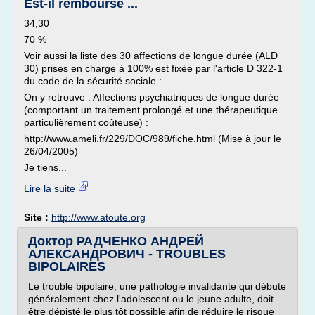
Est-il remboursé ...
34,30
70 %
Voir aussi la liste des 30 affections de longue durée (ALD
30) prises en charge à 100% est fixée par l'article D 322-1
du code de la sécurité sociale :
On y retrouve : Affections psychiatriques de longue durée
(comportant un traitement prolongé et une thérapeutique
particulièrement coûteuse) :
http://www.ameli.fr/229/DOC/989/fiche.html (Mise à jour le
26/04/2005)
Je tiens...
Lire la suite
Site :
http://www.atoute.org
Доктор РАДЧЕНКО АНДРЕЙ
АЛЕКСАНДРОВИЧ - TROUBLES
BIPOLAIRES
Le trouble bipolaire, une pathologie invalidante qui débute
généralement chez l'adolescent ou le jeune adulte, doit
être dépisté le plus tôt possible afin de réduire le risque