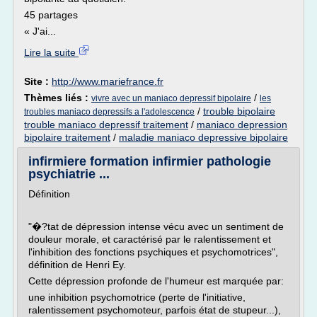
45 partages
« J'ai...
Lire la suite
Site :
http://www.mariefrance.fr
Thèmes liés :
/
vivre avec un maniaco depressif bipolaire
les
/
trouble bipolaire
troubles maniaco depressifs a l'adolescence
trouble maniaco depressif traitement
/
maniaco depression
bipolaire traitement
/
maladie maniaco depressive bipolaire
infirmiere formation infirmier pathologie
psychiatrie ...
Définition
"�?tat de dépression intense vécu avec un sentiment de
douleur morale, et caractérisé par le ralentissement et
l'inhibition des fonctions psychiques et psychomotrices",
définition de Henri Ey.
Cette dépression profonde de l'humeur est marquée par:
une inhibition psychomotrice (perte de l'initiative,
ralentissement psychomoteur, parfois état de stupeur...),