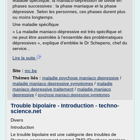
Maladie spécifique, la maniaco-dépression se divise en
phases successives : la phase maniaque et la phase
dépressive. Selon les personnes, ces phases durent plus
ou moins longtemps.
Une maladie spécifique
« La maladie maniaco-dépressive est très spécifique et
ne peut être assimilée à l'ensemble des problématiques
dépressives », explique d'emblée le Dr Schepens, chef du
service...
Lire la suite
Site :
mc.be
Thèmes liés :
maladie psychose maniaco depressive
/
maladie maniaco depressive symptomes
/
maladie
maniaco depressive traitement
/
maladie maniaco
depressive
/
psychose maniaco depressive symptomes
Trouble bipolaire - Introduction - techno-
science.net
Divers
Introduction
Le trouble bipolaire est une catégorie des troubles de