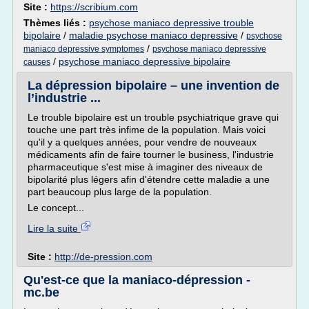
Site :
https://scribium.com
Thèmes liés :
psychose maniaco depressive trouble
bipolaire
/
maladie psychose maniaco depressive
/
psychose
/
maniaco depressive symptomes
psychose maniaco depressive
/
psychose maniaco depressive bipolaire
causes
La dépression bipolaire – une invention de
l’industrie ...
Le trouble bipolaire est un trouble psychiatrique grave qui
touche une part très infime de la population. Mais voici
qu'il y a quelques années, pour vendre de nouveaux
médicaments afin de faire tourner le business, l'industrie
pharmaceutique s'est mise à imaginer des niveaux de
bipolarité plus légers afin d'étendre cette maladie a une
part beaucoup plus large de la population.
Le concept...
Lire la suite
Site :
http://de-pression.com
Qu'est-ce que la maniaco-dépression -
mc.be