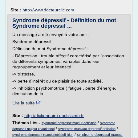
Site :
http://www.docteurclic.com
Syndrome dépressif - Définition du mot
Syndrome dépressif ...
Un message a été envoyé à votre ami.
Syndrome dépressif
Définition du mot Syndrome dépressif :
- Dépression : trouble affectif caractérisé par l'association
de différents symptômes, variables dans leur
regroupement et leur intensité :
-> tristesse,
-> perte d'intérêt ou de plaisir de toute activité,
-> inhibition psychomotrice ( fatigue , perte d'énergie,
diminution de la...
Lire la suite
Site :
http://dictionnaire.doctissimo.fr
Thèmes liés :
/
syndrome depressif majeur definition
syndrome
/
/
depressif majeur reactionnel
syndrome maniaco depressif definition
/
syndrome depressif majeur
syndrome depressif reactionnel definition