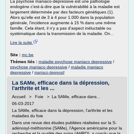
La psychose maniaco-dépressive est une pathologie
endogène c'est-à-dire que la vulnérabilité à la maladie est
largement déterminée par des facteurs génétiques (1).
Alors qu'elle est de 3 à 4 pour 1.000 dans la population
générale, l'incidence augmente à 15 % dans une même
famille. Cela étant, il n'y a pas d'aspect inéluctable ou
systématique dans la transmission de la maladie. On...
Lire la suite
Site :
mc.be
Thèmes liés :
maladie psychose maniaco depressive
/
psychose maniaco depressive
/
maladie maniaco
depressive
/
maniaco depressif
La SAMe, efficace dans la dépression,
l'arthrite et les ...
Accueil > Foie > La SAMe, efficace dans...
06-03-2017
La SAMe, efficace dans la dépression, l'arthrite et les
maladies du foie
Dans une revue des études publiées réalisées sur la S-
adénosyl-méthionine (SAMe), l'Agence américaine pour la
recherche et la qualité des soins (AHRQ), a conclu que la