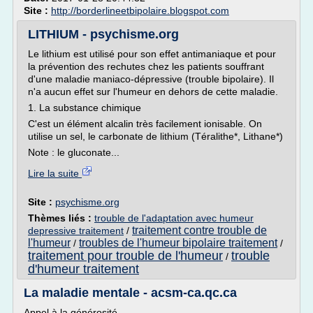
Site :
http://borderlineetbipolaire.blogspot.com
LITHIUM - psychisme.org
Le lithium est utilisé pour son effet antimaniaque et pour
la prévention des rechutes chez les patients souffrant
d'une maladie maniaco-dépressive (trouble bipolaire). Il
n'a aucun effet sur l'humeur en dehors de cette maladie.
1. La substance chimique
C'est un élément alcalin très facilement ionisable. On
utilise un sel, le carbonate de lithium (Téralithe*, Lithane*)
Note : le gluconate...
Lire la suite
Site :
psychisme.org
Thèmes liés :
trouble de l'adaptation avec humeur
traitement contre trouble de
depressive traitement
/
l'humeur
troubles de l'humeur bipolaire traitement
/
/
traitement pour trouble de l'humeur
trouble
/
d'humeur traitement
La maladie mentale - acsm-ca.qc.ca
Appel à la générosité