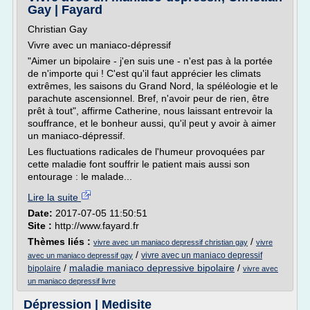
Gay | Fayard
Christian Gay
Vivre avec un maniaco-dépressif
"Aimer un bipolaire - j'en suis une - n'est pas à la portée
de n'importe qui ! C'est qu'il faut apprécier les climats
extrêmes, les saisons du Grand Nord, la spéléologie et le
parachute ascensionnel. Bref, n'avoir peur de rien, être
prêt à tout", affirme Catherine, nous laissant entrevoir la
souffrance, et le bonheur aussi, qu'il peut y avoir à aimer
un maniaco-dépressif.
Les fluctuations radicales de l'humeur provoquées par
cette maladie font souffrir le patient mais aussi son
entourage : le malade...
Lire la suite
Date:
2017-07-05 11:50:51
Site :
http://www.fayard.fr
Thèmes liés :
/
vivre avec un maniaco depressif christian gay
vivre
/
vivre avec un maniaco depressif
avec un maniaco depressif gay
/
maladie maniaco depressive bipolaire
/
bipolaire
vivre avec
un maniaco depressif livre
Dépression | Medisite