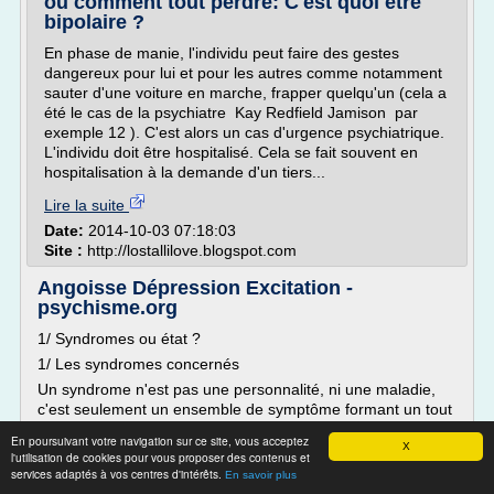
où comment tout perdre: C'est quoi être
bipolaire ?
En phase de manie, l'individu peut faire des gestes
dangereux pour lui et pour les autres comme notamment
sauter d'une voiture en marche, frapper quelqu'un (cela a
été le cas de la psychiatre Kay Redfield Jamison par
exemple 12 ). C'est alors un cas d'urgence psychiatrique.
L'individu doit être hospitalisé. Cela se fait souvent en
hospitalisation à la demande d'un tiers...
Lire la suite
Date:
2014-10-03 07:18:03
Site :
http://lostallilove.blogspot.com
Angoisse Dépression Excitation -
psychisme.org
1/ Syndromes ou état ?
1/ Les syndromes concernés
Un syndrome n'est pas une personnalité, ni une maladie,
c'est seulement un ensemble de symptôme formant un tout
cohérent et stable, de telle sorte qu'ils peuvent être décrits
En poursuivant votre navigation sur ce site, vous acceptez
et repérés comme des entités remarquables par le
X
l'utilisation de cookies pour vous proposer des contenus et
clinicien.
services adaptés à vos centres d'intérêts.
En savoir plus