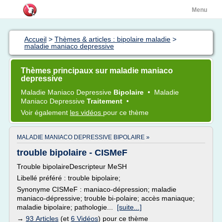
Menu
Accueil
>
Thèmes & articles : bipolaire maladie
>
maladie maniaco depressive
Thèmes principaux sur maladie maniaco
depressive
Maladie Maniaco Depressive
Bipolaire
•
Maladie
Maniaco Depressive
Traitement
•
Voir également
les vidéos
pour ce thème
MALADIE MANIACO DEPRESSIVE BIPOLAIRE »
trouble bipolaire - CISMeF
Trouble bipolaireDescripteur MeSH
Libellé préféré : trouble bipolaire;
Synonyme CISMeF : maniaco-dépression; maladie
maniaco-dépressive; trouble bi-polaire; accès maniaque;
maladie bipolaire; pathologie...
[suite...]
→
93 Articles
(et
6 Vidéos
) pour ce thème