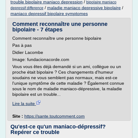
trouble bipolaire maniaco depression
/
bipolaire maniaco
/
maladie maniaco depressive bipolaire
/
depressif difference
maniaco depressif bipolaire symptomes
Comment reconnaître une personne
bipolaire - 7 étapes
Comment reconnaître une personne bipolaire
Pas à pas
Didier Lacombe
Image: fundacionacorde.com
Vous vous êtes déjà demandé si un ami, collègue ou un
proche était bipolaire ? Ces changements d'humeur
soudains ne vous semblent pas normaux, mais est-ce
l'unique symptôme de cette maladie ? Également connue
sous le nom de maladie maniaco-dépressive, la maladie
bipolaire est un trouble...
Lire la suite
Site :
https://sante.toutcomment.com
Qu'est-ce qu'un maniaco-dépressif?
Repérer ce trouble