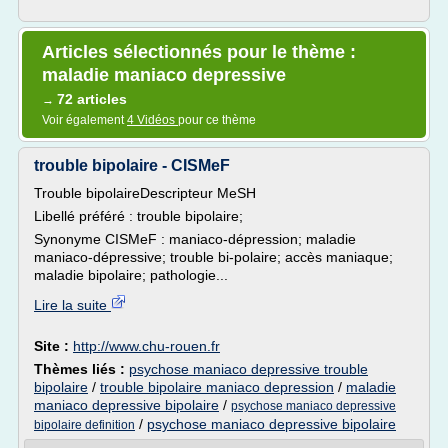
Articles sélectionnés pour le thème :
maladie maniaco depressive
72 articles
→
Voir également
4 Vidéos
pour ce thème
trouble bipolaire - CISMeF
Trouble bipolaireDescripteur MeSH
Libellé préféré : trouble bipolaire;
Synonyme CISMeF : maniaco-dépression; maladie
maniaco-dépressive; trouble bi-polaire; accès maniaque;
maladie bipolaire; pathologie...
Lire la suite
Site :
http://www.chu-rouen.fr
Thèmes liés :
psychose maniaco depressive trouble
bipolaire
/
trouble bipolaire maniaco depression
/
maladie
maniaco depressive bipolaire
/
psychose maniaco depressive
/
psychose maniaco depressive bipolaire
bipolaire definition