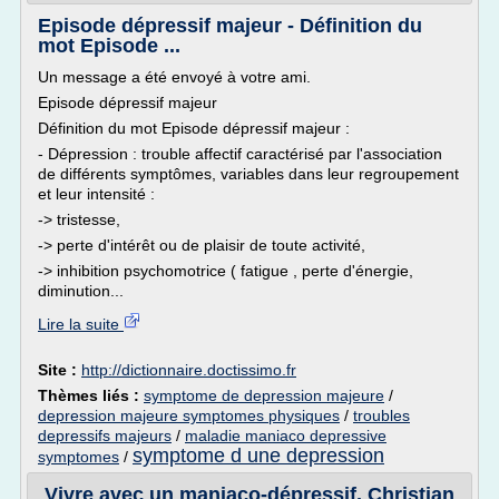
Episode dépressif majeur - Définition du
mot Episode ...
Un message a été envoyé à votre ami.
Episode dépressif majeur
Définition du mot Episode dépressif majeur :
- Dépression : trouble affectif caractérisé par l'association
de différents symptômes, variables dans leur regroupement
et leur intensité :
-> tristesse,
-> perte d'intérêt ou de plaisir de toute activité,
-> inhibition psychomotrice ( fatigue , perte d'énergie,
diminution...
Lire la suite
Site :
http://dictionnaire.doctissimo.fr
Thèmes liés :
symptome de depression majeure
/
depression majeure symptomes physiques
/
troubles
depressifs majeurs
/
maladie maniaco depressive
symptome d une depression
symptomes
/
Vivre avec un maniaco-dépressif, Christian