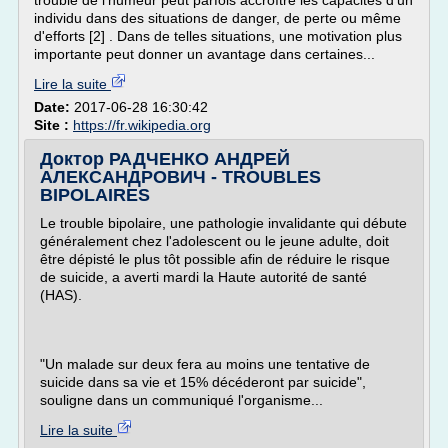
trouble de l'humeur peut parfois accroître les capacités d'un
individu dans des situations de danger, de perte ou même
d'efforts [2] . Dans de telles situations, une motivation plus
importante peut donner un avantage dans certaines...
Lire la suite
Date:
2017-06-28 16:30:42
Site :
https://fr.wikipedia.org
Доктор РАДЧЕНКО АНДРЕЙ
АЛЕКСАНДРОВИЧ - TROUBLES
BIPOLAIRES
Le trouble bipolaire, une pathologie invalidante qui débute
généralement chez l'adolescent ou le jeune adulte, doit
être dépisté le plus tôt possible afin de réduire le risque
de suicide, a averti mardi la Haute autorité de santé
(HAS).
"Un malade sur deux fera au moins une tentative de
suicide dans sa vie et 15% décéderont par suicide",
souligne dans un communiqué l'organisme...
Lire la suite