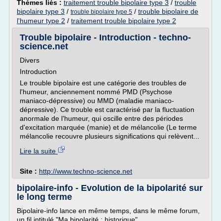
Thèmes liés :
traitement trouble bipolaire type 3
/
trouble
bipolaire type 3
/
/
trouble bipolaire de
trouble bipolaire type 5
l'humeur type 2
/
traitement trouble bipolaire type 2
Trouble bipolaire - Introduction - techno-
science.net
Divers
Introduction
Le trouble bipolaire est une catégorie des troubles de
l'humeur, anciennement nommé PMD (Psychose
maniaco-dépressive) ou MMD (maladie maniaco-
dépressive). Ce trouble est caractérisé par la fluctuation
anormale de l'humeur, qui oscille entre des périodes
d'excitation marquée (manie) et de mélancolie (Le terme
mélancolie recouvre plusieurs significations qui relèvent...
Lire la suite
Site :
http://www.techno-science.net
bipolaire-info - Evolution de la bipolarité sur
le long terme
Bipolaire-info lance en même temps, dans le même forum,
un fil intitulé "Ma bipolarité : historique".