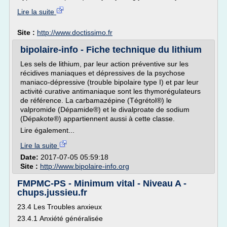
Lire la suite
Site :
http://www.doctissimo.fr
bipolaire-info - Fiche technique du lithium
Les sels de lithium, par leur action préventive sur les
récidives maniaques et dépressives de la psychose
maniaco-dépressive (trouble bipolaire type I) et par leur
activité curative antimaniaque sont les thymorégulateurs
de référence. La carbamazépine (Tégrétol®) le
valpromide (Dépamide®) et le divalproate de sodium
(Dépakote®) appartiennent aussi à cette classe.
Lire également...
Lire la suite
Date:
2017-07-05 05:59:18
Site :
http://www.bipolaire-info.org
FMPMC-PS - Minimum vital - Niveau A -
chups.jussieu.fr
23.4 Les Troubles anxieux
23.4.1 Anxiété généralisée