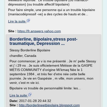
Meilleure réponse: Le trouble bipolaire (ou maniaco-
dépression) (ou trouble affectif bipolaire)
Pour faire simple, une personne qui a un trouble bipolaire
(maniacodépressif -ve) a des cycles de hauts et de...
Lire la suite
Site :
https://fr.answers.yahoo.com
Borderline, Bipolaire,stress post-
traumatique, Depression ...
Stessy Borderline Bipolaire
chandler, Canada
Pour commencer, je v is me présenté . Je m' pelle Stessy
et j' i 29 ns . Je suis officielement Métisse de la GASPE
METIS COMMUNITY d'origine Mi'kmaq Née le 1
septembre 1984 , et très fier d'etre née cette belle
journée. Je vie en Gaspésie , m ville, mon univers, mon
venir, c'est m vie ici.
Bipolaire vs trouble de personnalité limite: les...
Lire la suite
Date:
2017-01-28 20:44:32
Site :
http://borderlineetbipolaire.blogspot.com