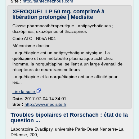
Site :
http://santecheznous.com
XEROQUEL LP 50 mg, comprimé à
libération prolongée | Medisite
Classe pharmacothérapeutique : antipsychotiques ;
diazépines, oxazépines et thiazépines
Code ATC : N05A H04
Mécanisme daction
La quétiapine est un antipsychotique atypique. La
quétiapine et son métabolite plasmatique actif chez
lhomme, la norquétiapine, se lient à un large éventail de
récepteurs de neurotransmetteurs.
La quétiapine et la norquétiapine ont une affinité pour
les...
Lire la suite
Date:
2017-07-04 14:34:01
Site :
http://www.medisite.fr
Troubles bipolaires et Rorschach : état de la
question ...
Laboratoire Evaclipsy, université Paris-Ouest Nanterre-La
Défense, 200,