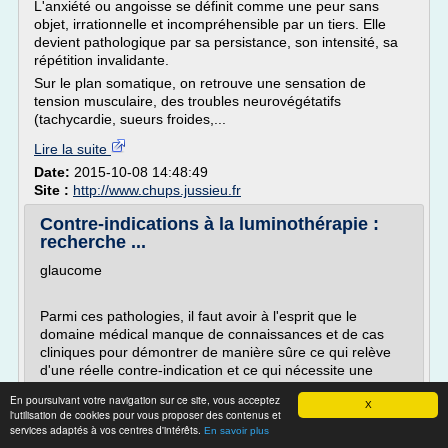
L'anxiété ou angoisse se définit comme une peur sans
objet, irrationnelle et incompréhensible par un tiers. Elle
devient pathologique par sa persistance, son intensité, sa
répétition invalidante.
Sur le plan somatique, on retrouve une sensation de
tension musculaire, des troubles neurovégétatifs
(tachycardie, sueurs froides,...
Lire la suite
Date:
2015-10-08 14:48:49
Site :
http://www.chups.jussieu.fr
Contre-indications à la luminothérapie :
recherche ...
glaucome
Parmi ces pathologies, il faut avoir à l'esprit que le
domaine médical manque de connaissances et de cas
cliniques pour démontrer de manière sûre ce qui relève
d'une réelle contre-indication et ce qui nécessite une
prudence particulière quant au traitement de
En poursuivant votre navigation sur ce site, vous acceptez
luminothérapie.
X
l'utilisation de cookies pour vous proposer des contenus et
services adaptés à vos centres d'intérêts.
En savoir plus