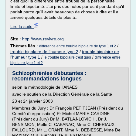
c'est quoi la différence entre trouble de la personnalité
limite et bipolarité. J'ai pris des notes par écrit pendant qu'il
parlait parce qu'il avait beaucoup de choses à dire et il a
amené quelques détails de plus à...
Lire la suite
Site :
http://www.revivre.org
Thèmes liés :
/
difference entre trouble bipolaire de type 1 et 2
trouble bipolaire de l'humeur type 2
/
trouble bipolaire de
l'humeur type 1
/
/
le trouble bipolaire c'est quoi
difference entre
bipolaire type 1 et 2
Schizophrénies débutantes :
recommandations longues
selon la méthodologie de l’ANAES
avec le soutien de la Direction Générale de la Santé
23 et 24 janvier 2003
Membres du Jury : Dr François PETITJEAN (Président du
Comité d'organisation) Pr Michel MARIE-CARDINE
(Président du Jury) Dr M. BATLAJ-LOVICHI, Dr J.
BENSIMON, Melle C. CABANAC, Mme C. CHERIAUX-
FALLOURD, Mr L. CRANT, Mme N. DEBIESSE, Mme De
MAXIMY, M B. ESCAIG, Dr B. ESTRABOL,...