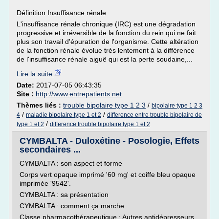
Définition Insuffisance rénale
L'insuffisance rénale chronique (IRC) est une dégradation
progressive et irréversible de la fonction du rein qui ne fait
plus son travail d'épuration de l'organisme. Cette altération
de la fonction rénale évolue très lentement à la différence
de l'insuffisance rénale aiguë qui est la perte soudaine,...
Lire la suite
Date:
2017-07-05 06:43:35
Site :
http://www.entrepatients.net
Thèmes liés :
trouble bipolaire type 1 2 3
/
bipolaire type 1 2 3
/
/
4
maladie bipolaire type 1 et 2
difference entre trouble bipolaire de
/
type 1 et 2
difference trouble bipolaire type 1 et 2
CYMBALTA - Duloxétine - Posologie, Effets
secondaires ...
CYMBALTA : son aspect et forme
Corps vert opaque imprimé '60 mg' et coiffe bleu opaque
imprimée '9542'.
CYMBALTA : sa présentation
CYMBALTA : comment ça marche
Classe pharmacothérapeutique : Autres antidépresseurs.