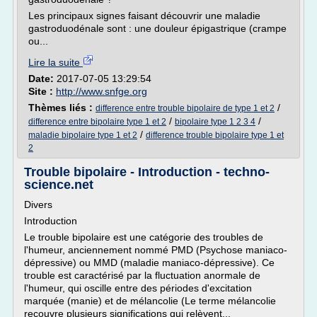
Les principaux signes faisant découvrir une maladie
gastroduodénale sont : une douleur épigastrique (crampe
ou...
Lire la suite
Date:
2017-07-05 13:29:54
Site :
http://www.snfge.org
Thèmes liés :
/
difference entre trouble bipolaire de type 1 et 2
/
/
difference entre bipolaire type 1 et 2
bipolaire type 1 2 3 4
/
maladie bipolaire type 1 et 2
difference trouble bipolaire type 1 et
2
Trouble bipolaire - Introduction - techno-
science.net
Divers
Introduction
Le trouble bipolaire est une catégorie des troubles de
l'humeur, anciennement nommé PMD (Psychose maniaco-
dépressive) ou MMD (maladie maniaco-dépressive). Ce
trouble est caractérisé par la fluctuation anormale de
l'humeur, qui oscille entre des périodes d'excitation
marquée (manie) et de mélancolie (Le terme mélancolie
recouvre plusieurs significations qui relèvent...