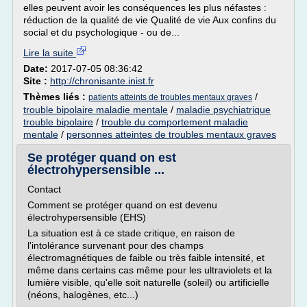
elles peuvent avoir les conséquences les plus néfastes :
réduction de la qualité de vie Qualité de vie Aux confins du
social et du psychologique - ou de...
Lire la suite
Date:
2017-07-05 08:36:42
Site :
http://chronisante.inist.fr
Thèmes liés :
/
patients atteints de troubles mentaux graves
trouble bipolaire maladie mentale
/
maladie psychiatrique
trouble bipolaire
/
trouble du comportement maladie
mentale
/
personnes atteintes de troubles mentaux graves
Se protéger quand on est
électrohypersensible ...
Contact
Comment se protéger quand on est devenu
électrohypersensible (EHS)
La situation est à ce stade critique, en raison de
l'intolérance survenant pour des champs
électromagnétiques de faible ou très faible intensité, et
même dans certains cas même pour les ultraviolets et la
lumière visible, qu'elle soit naturelle (soleil) ou artificielle
(néons, halogènes, etc...)