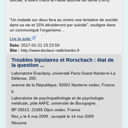
suicide, a averti mardi la Haute autorité de santé (HAS).
"Un malade sur deux fera au moins une tentative de suicide
dans sa vie et 15% décéderont par suicide", souligne dans
un communiqué l'organisme...
Lire la suite
Date:
2017-01-21 23:23:59
Site :
http://www.docteur-radtchenko.fr
Troubles bipolaires et Rorschach : état de
la question ...
Laboratoire Evaclipsy, université Paris-Ouest Nanterre-La
Défense, 200,
avenue de la République, 92001 Nanterre cedex, France
b
Laboratoire de psychopathologie et de psychologie
médicale, pôle AAFE, université de Bourgogne,
BP 26513, 21065 Dijon cedex, France
Rec¸u le 6 mai 2009 ; accepté le 14 mai 2009
Résumé