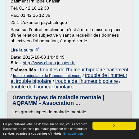
Bâtiment Philippe Chaslin
Tél. 01 42 16 12 30
Fax. 01 42 16 12 36
23.1 L'examen psychiatrique
Basé sur l'entretien clinique, c'est à dire la mise en place
d'une relation subjective visant à recueillir des données
objectives d'observation, à apprécier le...
Lire la suite
Date:
2015-10-08 14:48:49
Site :
http://www.chups.jussieu.fr
troubles de l'humeur bipolaire traitement
Thèmes liés :
trouble de l'humeur
/
/
trouble unipolaire de l'humeur traitement
et trouble bipolaire
trouble de l'humeur bipolaire
/
/
trouble de l humeur bipolaire
Grands types de maladie mentale |
AQPAMM - Association ...
Les grands types de maladie mentale
En poursuivant votre navigation sur ce site, vous acceptez
X
l'utilisation de cookies pour vous proposer des contenus et
La schizophrénie
services adaptés à vos centres d'intérêts.
En savoir plus