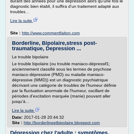
durant des années pour une dépression alors qu'une fois le
diagnostic bien établi, il suffira d'un traitement adapté aux
troubles...
Lire la suite
Site :
http://www.commentfaiton.com
Borderline, Bipolaire,stress post-
traumatique, Depression ...
Le trouble bipolaire
Le trouble bipolaire (ou trouble maniaco-dépressif1;
anciennement classifié sous les termes de psychose
maniaco-dépressive (PMD) ou maladie maniaco-
dépressive (MMD)) est un diagnostic psychiatrique
décrivant une catégorie de troubles de l'humeur définie
par la fluctuation anormale de l'humeur, oscillant de
périodes d'excitation marquée (manie) pouvant aller
jusqu'à...
Lire la suite
Date:
2017-01-28 20:44:32
Site :
http://borderlineetbipolaire.blogspot.com
Dépression chez l'adulte : symptômes,