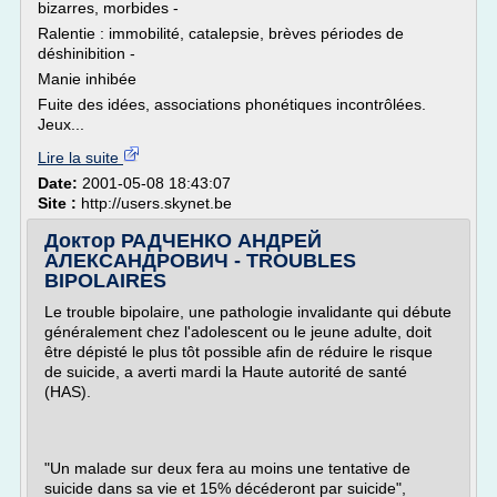
bizarres, morbides -
Ralentie : immobilité, catalepsie, brèves périodes de
déshinibition -
Manie inhibée
Fuite des idées, associations phonétiques incontrôlées.
Jeux...
Lire la suite
Date:
2001-05-08 18:43:07
Site :
http://users.skynet.be
Доктор РАДЧЕНКО АНДРЕЙ
АЛЕКСАНДРОВИЧ - TROUBLES
BIPOLAIRES
Le trouble bipolaire, une pathologie invalidante qui débute
généralement chez l'adolescent ou le jeune adulte, doit
être dépisté le plus tôt possible afin de réduire le risque
de suicide, a averti mardi la Haute autorité de santé
(HAS).
"Un malade sur deux fera au moins une tentative de
suicide dans sa vie et 15% décéderont par suicide",