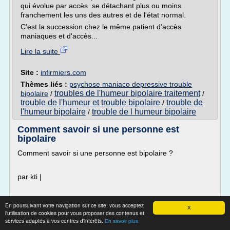
qui évolue par accès se détachant plus ou moins
franchement les uns des autres et de l'état normal.
C'est la succession chez le même patient d'accès
maniaques et d'accès...
Lire la suite
Site :
infirmiers.com
Thèmes liés :
psychose maniaco depressive trouble
troubles de l'humeur bipolaire traitement
bipolaire
/
/
trouble de l'humeur et trouble bipolaire
trouble de
/
l'humeur bipolaire
trouble de l humeur bipolaire
/
Comment savoir si une personne est
bipolaire
Comment savoir si une personne est bipolaire ?
par kti |
Les troubles bipolaires sont difficiles à cerner car une fois la
En poursuivant votre navigation sur ce site, vous acceptez
X
personne est très active et à d'autres moments, elle est
l'utilisation de cookies pour vous proposer des contenus et
dépressive, voire suicidaire. Certains patients sont soignés
services adaptés à vos centres d'intérêts.
En savoir plus
durant des années pour une dépression alors qu'une fois le