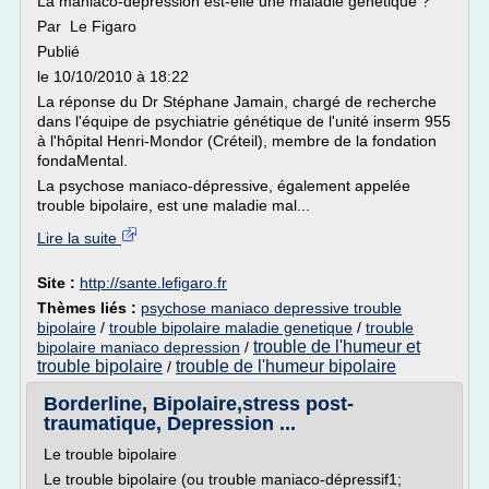
La maniaco-dépression est-elle une maladie génétique ?
Par Le Figaro
Publié
le 10/10/2010 à 18:22
La réponse du Dr Stéphane Jamain, chargé de recherche
dans l'équipe de psychiatrie génétique de l'unité inserm 955
à l'hôpital Henri-Mondor (Créteil), membre de la fondation
fondaMental.
La psychose maniaco-dépressive, également appelée
trouble bipolaire, est une maladie mal...
Lire la suite
Site :
http://sante.lefigaro.fr
Thèmes liés :
psychose maniaco depressive trouble
bipolaire
/
trouble bipolaire maladie genetique
/
trouble
trouble de l'humeur et
bipolaire maniaco depression
/
trouble bipolaire
trouble de l'humeur bipolaire
/
Borderline, Bipolaire,stress post-
traumatique, Depression ...
Le trouble bipolaire
Le trouble bipolaire (ou trouble maniaco-dépressif1;