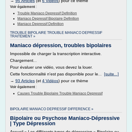
→
95 Articles
(et
6 Vidéos
) pour ce thème
Voir également
:
Trouble Maniaco Depressif Definition
Maniaco Depressif Bipolaire Definition
Maniaco Depressif Definition
TROUBLE BIPOLAIRE TROUBLE MANIACO DEPRESSIF
TRAITEMENT »
Maniaco dépression, troubles bipolaires
Impossible de charger la transcription interactive.
Chargement...
Pour évaluer une vidéo, vous devez la louer.
Cette fonctionnalité n'est pas disponible pour le...
[suite...]
→
93 Articles
(et
4 Vidéos
) pour ce thème
Voir également
:
Causes Trouble Bipolaire Trouble Maniaco Depressif
BIPOLAIRE MANIACO DEPRESSIF DIFFERENCE »
Bipolaire ou Psychose Maniaco-Dépressive
| Type Dépression
Accueil » Les différents types de dépression » Bipolaire ou