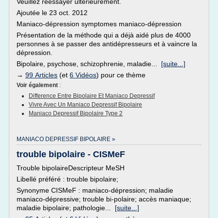
Veuillez réessayer ultérieurement.
Ajoutée le 23 oct. 2012
Maniaco-dépression symptomes maniaco-dépression
Présentation de la méthode qui a déjà aidé plus de 4000
personnes à se passer des antidépresseurs et à vaincre la
dépression.
Bipolaire, psychose, schizophrenie, maladie...
[suite...]
→
99 Articles
(et
6 Vidéos
) pour ce thème
Voir également
:
Difference Entre Bipolaire Et Maniaco Depressif
Vivre Avec Un Maniaco Depressif Bipolaire
Maniaco Depressif Bipolaire Type 2
MANIACO DEPRESSIF BIPOLAIRE »
trouble bipolaire - CISMeF
Trouble bipolaireDescripteur MeSH
Libellé préféré : trouble bipolaire;
Synonyme CISMeF : maniaco-dépression; maladie
maniaco-dépressive; trouble bi-polaire; accès maniaque;
maladie bipolaire; pathologie...
[suite...]