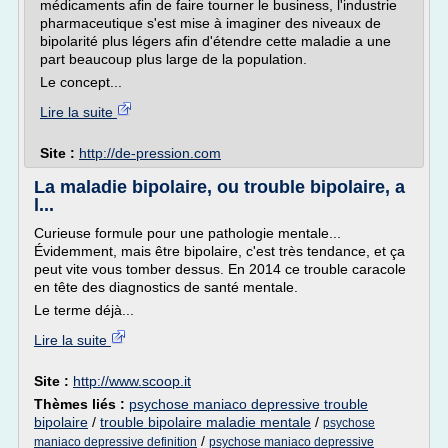
médicaments afin de faire tourner le business, l'industrie
pharmaceutique s'est mise à imaginer des niveaux de
bipolarité plus légers afin d'étendre cette maladie a une
part beaucoup plus large de la population.
Le concept...
Lire la suite
Site :
http://de-pression.com
La maladie bipolaire, ou trouble bipolaire, a
l...
Curieuse formule pour une pathologie mentale...
Évidemment, mais être bipolaire, c'est très tendance, et ça
peut vite vous tomber dessus. En 2014 ce trouble caracole
en tête des diagnostics de santé mentale.
Le terme déjà...
Lire la suite
Site :
http://www.scoop.it
Thèmes liés :
psychose maniaco depressive trouble
bipolaire
/
trouble bipolaire maladie mentale
/
psychose
/
maniaco depressive definition
psychose maniaco depressive