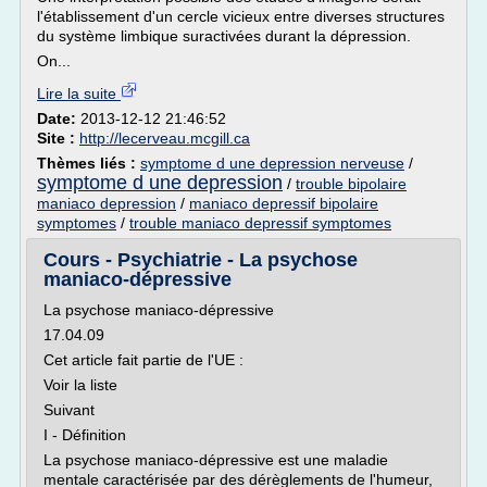
l'établissement d'un cercle vicieux entre diverses structures
du système limbique suractivées durant la dépression.
On...
Lire la suite
Date:
2013-12-12 21:46:52
Site :
http://lecerveau.mcgill.ca
Thèmes liés :
symptome d une depression nerveuse
/
symptome d une depression
/
trouble bipolaire
maniaco depression
/
maniaco depressif bipolaire
symptomes
/
trouble maniaco depressif symptomes
Cours - Psychiatrie - La psychose
maniaco-dépressive
La psychose maniaco-dépressive
17.04.09
Cet article fait partie de l'UE :
Voir la liste
Suivant
I - Définition
La psychose maniaco-dépressive est une maladie
mentale caractérisée par des dérèglements de l'humeur,