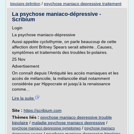
/
psychose maniaco depressive traitement
bipolaire definition
La psychose maniaco-dépressive -
Scribium
Login
La psychose maniaco-dépressive
Aussi appelée cyclothymie, on parle beaucoup de cette
affection dont Britney Spears serait atteinte...Causes,
symptômes et traitements des troubles bi-polaires.
25 Nov
Advertisement
On connaît depuis l'Antiquité les accès maniaques et les
accès de mélancolie, la mélancolie était notamment
considérée par Hippocrate et jusqu'à la renaissance
comme...
Lire la suite
Site :
https://scribium.com
Thèmes liés :
psychose maniaco depressive trouble
bipolaire
/
maladie psychose maniaco depressive
/
/
psychose maniaco depressive symptomes
psychose maniaco
/
psychose maniaco depressive bipolaire