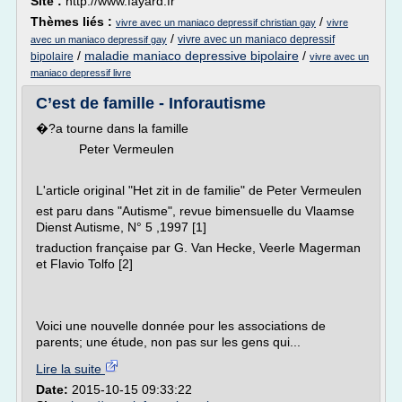
Site :
http://www.fayard.fr
Thèmes liés :
/
vivre avec un maniaco depressif christian gay
vivre
/
vivre avec un maniaco depressif
avec un maniaco depressif gay
/
maladie maniaco depressive bipolaire
/
bipolaire
vivre avec un
maniaco depressif livre
C’est de famille - Inforautisme
�?a tourne dans la famille
Peter Vermeulen
L'article original "Het zit in de familie" de Peter Vermeulen
est paru dans "Autisme", revue bimensuelle du Vlaamse
Dienst Autisme, N° 5 ,1997 [1]
traduction française par G. Van Hecke, Veerle Magerman
et Flavio Tolfo [2]
Voici une nouvelle donnée pour les associations de
parents; une étude, non pas sur les gens qui...
Lire la suite
Date:
2015-10-15 09:33:22