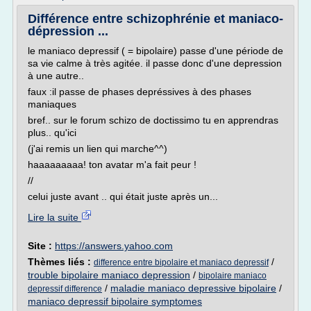
Différence entre schizophrénie et maniaco-
dépression ...
le maniaco depressif ( = bipolaire) passe d'une période de
sa vie calme à très agitée. il passe donc d'une depression
à une autre..
faux :il passe de phases depréssives à des phases
maniaques
bref.. sur le forum schizo de doctissimo tu en apprendras
plus.. qu'ici
(j'ai remis un lien qui marche^^)
haaaaaaaaa! ton avatar m'a fait peur !
//
celui juste avant .. qui était juste après un...
Lire la suite
Site :
https://answers.yahoo.com
Thèmes liés :
/
difference entre bipolaire et maniaco depressif
trouble bipolaire maniaco depression
/
bipolaire maniaco
/
maladie maniaco depressive bipolaire
/
depressif difference
maniaco depressif bipolaire symptomes