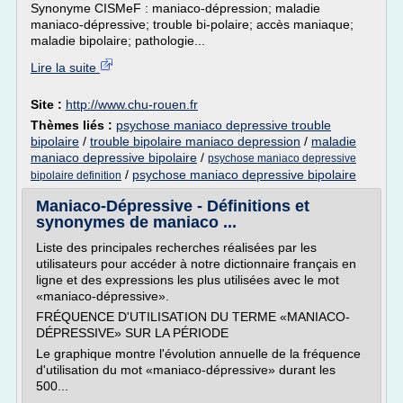
Synonyme CISMeF : maniaco-dépression; maladie
maniaco-dépressive; trouble bi-polaire; accès maniaque;
maladie bipolaire; pathologie...
Lire la suite
Site :
http://www.chu-rouen.fr
Thèmes liés :
psychose maniaco depressive trouble
bipolaire
/
trouble bipolaire maniaco depression
/
maladie
maniaco depressive bipolaire
/
psychose maniaco depressive
/
psychose maniaco depressive bipolaire
bipolaire definition
Maniaco-Dépressive - Définitions et
synonymes de maniaco ...
Liste des principales recherches réalisées par les
utilisateurs pour accéder à notre dictionnaire français en
ligne et des expressions les plus utilisées avec le mot
«maniaco-dépressive».
FRÉQUENCE D'UTILISATION DU TERME «MANIACO-
DÉPRESSIVE» SUR LA PÉRIODE
Le graphique montre l'évolution annuelle de la fréquence
d'utilisation du mot «maniaco-dépressive» durant les
500...