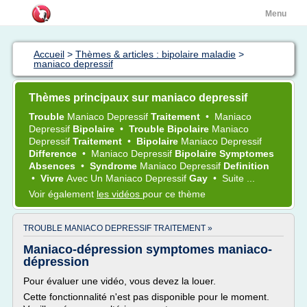
Menu
Accueil
>
Thèmes & articles : bipolaire maladie
>
maniaco depressif
Thèmes principaux sur maniaco depressif
Trouble
Maniaco Depressif
Traitement
•
Maniaco
Depressif
Bipolaire
•
Trouble Bipolaire
Maniaco
Depressif
Traitement
•
Bipolaire
Maniaco Depressif
Difference
•
Maniaco Depressif
Bipolaire Symptomes
Absences
•
Syndrome
Maniaco Depressif
Definition
•
Vivre
Avec Un
Maniaco Depressif
Gay
•
Suite ...
Voir également
les vidéos
pour ce thème
TROUBLE MANIACO DEPRESSIF TRAITEMENT »
Maniaco-dépression symptomes maniaco-
dépression
Pour évaluer une vidéo, vous devez la louer.
Cette fonctionnalité n'est pas disponible pour le moment.