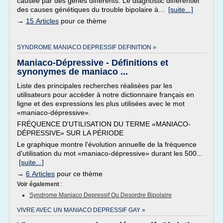
causée par des gènes différents. Le diagnostic différentiel
des causes génétiques du trouble bipolaire à...
[suite...]
→
15 Articles
pour ce thème
SYNDROME MANIACO DEPRESSIF DEFINITION »
Maniaco-Dépressive - Définitions et
synonymes de maniaco ...
Liste des principales recherches réalisées par les
utilisateurs pour accéder à notre dictionnaire français en
ligne et des expressions les plus utilisées avec le mot
«maniaco-dépressive».
FRÉQUENCE D'UTILISATION DU TERME «MANIACO-
DÉPRESSIVE» SUR LA PÉRIODE
Le graphique montre l'évolution annuelle de la fréquence
d'utilisation du mot «maniaco-dépressive» durant les 500...
[suite...]
→
6 Articles
pour ce thème
Voir également
:
Syndrome Maniaco Depressif Ou Desordre Bipolaire
VIVRE AVEC UN MANIACO DEPRESSIF GAY »