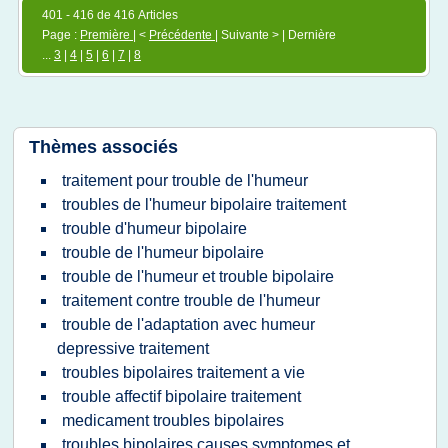
401 - 416 de 416 Articles
Page :
Première
| <
Précédente
| Suivante > | Dernière
...
3
|
4
|
5
|
6
|
7
|
8
Thèmes associés
traitement pour trouble de l'humeur
troubles de l'humeur bipolaire traitement
trouble d'humeur bipolaire
trouble de l'humeur bipolaire
trouble de l'humeur et trouble bipolaire
traitement contre trouble de l'humeur
trouble de l'adaptation avec humeur
depressive traitement
troubles bipolaires traitement a vie
trouble affectif bipolaire traitement
medicament troubles bipolaires
troubles bipolaires causes symptomes et