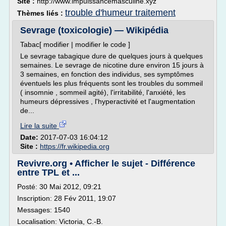
Site :
http://www.impuissancemasculine.xyz
trouble d'humeur traitement
Thèmes liés :
Sevrage (toxicologie) — Wikipédia
Tabac[ modifier | modifier le code ]
Le sevrage tabagique dure de quelques jours à quelques
semaines. Le sevrage de nicotine dure environ 15 jours à
3 semaines, en fonction des individus, ses symptômes
éventuels les plus fréquents sont les troubles du sommeil
( insomnie , sommeil agité), l'irritabilité, l'anxiété, les
humeurs dépressives , l'hyperactivité et l'augmentation
de...
Lire la suite
Date:
2017-07-03 16:04:12
Site :
https://fr.wikipedia.org
Revivre.org • Afficher le sujet - Différence
entre TPL et ...
Posté: 30 Mai 2012, 09:21
Inscription: 28 Fév 2011, 19:07
Messages: 1540
Localisation: Victoria, C.-B.