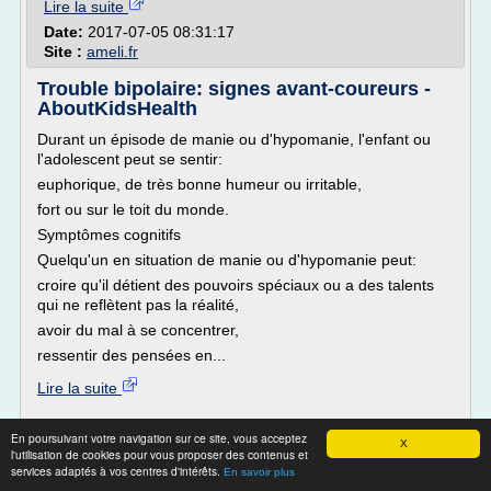
Lire la suite
Date:
2017-07-05 08:31:17
Site :
ameli.fr
Trouble bipolaire: signes avant-coureurs -
AboutKidsHealth
Durant un épisode de manie ou d'hypomanie, l'enfant ou
l'adolescent peut se sentir:
euphorique, de très bonne humeur ou irritable,
fort ou sur le toit du monde.
Symptômes cognitifs
Quelqu'un en situation de manie ou d'hypomanie peut:
croire qu'il détient des pouvoirs spéciaux ou a des talents
qui ne reflètent pas la réalité,
avoir du mal à se concentrer,
ressentir des pensées en...
Lire la suite
Site :
http://www.aboutkidshealth.ca
En poursuivant votre navigation sur ce site, vous acceptez
X
l'utilisation de cookies pour vous proposer des contenus et
Trouble bipolaire - Introduction - techno-
services adaptés à vos centres d'intérêts.
En savoir plus
science.net