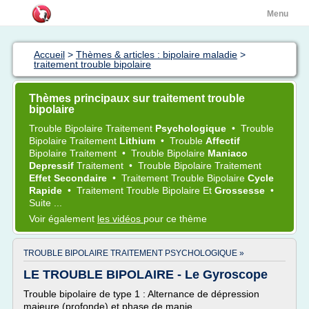
Menu
Accueil
>
Thèmes & articles : bipolaire maladie
>
traitement trouble bipolaire
Thèmes principaux sur traitement trouble
bipolaire
Trouble Bipolaire Traitement
Psychologique
•
Trouble
Bipolaire Traitement
Lithium
•
Trouble
Affectif
Bipolaire Traitement
•
Trouble Bipolaire
Maniaco
Depressif
Traitement
•
Trouble Bipolaire Traitement
Effet Secondaire
•
Traitement Trouble Bipolaire
Cycle
Rapide
•
Traitement Trouble Bipolaire
Et
Grossesse
•
Suite ...
Voir également
les vidéos
pour ce thème
TROUBLE BIPOLAIRE TRAITEMENT PSYCHOLOGIQUE »
LE TROUBLE BIPOLAIRE - Le Gyroscope
Trouble bipolaire de type 1 : Alternance de dépression
majeure (profonde) et phase de manie