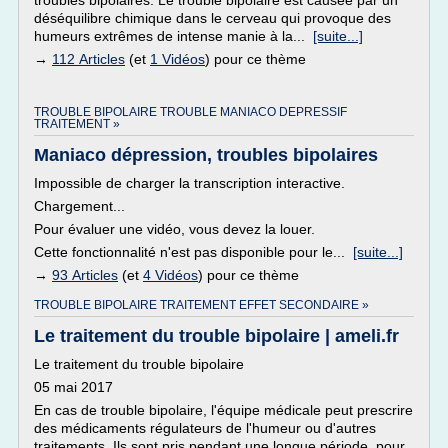
troubles bipolaires. Le trouble bipolaire est causée par un
déséquilibre chimique dans le cerveau qui provoque des
humeurs extrêmes de intense manie à la...
[suite...]
→
112 Articles
(et
1 Vidéos
) pour ce thème
TROUBLE BIPOLAIRE TROUBLE MANIACO DEPRESSIF
TRAITEMENT »
Maniaco dépression, troubles bipolaires
Impossible de charger la transcription interactive.
Chargement...
Pour évaluer une vidéo, vous devez la louer.
Cette fonctionnalité n'est pas disponible pour le...
[suite...]
→
93 Articles
(et
4 Vidéos
) pour ce thème
TROUBLE BIPOLAIRE TRAITEMENT EFFET SECONDAIRE »
Le traitement du trouble bipolaire | ameli.fr
Le traitement du trouble bipolaire
05 mai 2017
En cas de trouble bipolaire, l'équipe médicale peut prescrire
des médicaments régulateurs de l'humeur ou d'autres
traitements. Ils sont pris pendant une longue période, pour