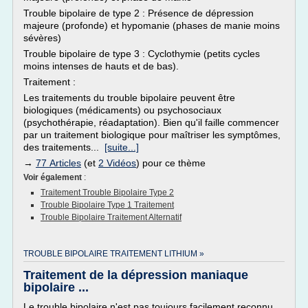
Trouble bipolaire de type 2 : Présence de dépression
majeure (profonde) et hypomanie (phases de manie moins
sévères)
Trouble bipolaire de type 3 : Cyclothymie (petits cycles
moins intenses de hauts et de bas).
Traitement :
Les traitements du trouble bipolaire peuvent être
biologiques (médicaments) ou psychosociaux
(psychothérapie, réadaptation). Bien qu'il faille commencer
par un traitement biologique pour maîtriser les symptômes,
des traitements...
[suite...]
→
77 Articles
(et
2 Vidéos
) pour ce thème
Voir également
:
Traitement Trouble Bipolaire Type 2
Trouble Bipolaire Type 1 Traitement
Trouble Bipolaire Traitement Alternatif
TROUBLE BIPOLAIRE TRAITEMENT LITHIUM »
Traitement de la dépression maniaque
bipolaire ...
Le trouble bipolaire n'est pas toujours facilement reconnu.