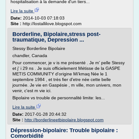
hospitalisation à la demande d'un tiers...
Lire la suite
Date:
2014-10-03 07:18:03
Site :
http://lostallilove.blogspot.com
Borderline, Bipolaire,stress post-
traumatique, Depression ...
Stessy Borderline Bipolaire
chandler, Canada
Pour commencer, je v is me présenté . Je m' pelle Stessy
et j' i 29 ns . Je suis officielement Métisse de la GASPE
METIS COMMUNITY d'origine Mi'kmaq Née le 1
septembre 1984 , et très fier d'etre née cette belle
journée. Je vie en Gaspésie , m ville, mon univers, mon
venir, c'est m vie ici.
Bipolaire vs trouble de personnalité limite: les...
Lire la suite
Date:
2017-01-28 20:44:32
Site :
http://borderlineetbipolaire.blogspot.com
Dépression-bipolaire: Trouble bipolaire :
Comorbidité